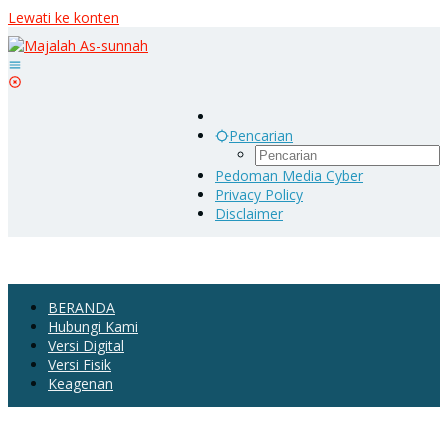
Lewati ke konten
Pencarian
Pedoman Media Cyber
Privacy Policy
Disclaimer
BERANDA
Hubungi Kami
Versi Digital
Versi Fisik
Keagenan