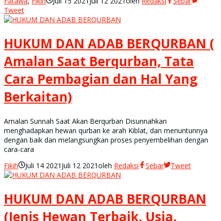
Fatawa
,
Fikih
Juli 15 2021
Juli 12 2021
oleh
Redaksi
Sebar
Tweet
HUKUM DAN ADAB BERQURBAN (
Amalan Saat Berqurban, Tata
Cara Pembagian dan Hal Yang
Berkaitan)
Amalan Sunnah Saat Akan Berqurban Disunnahkan
menghadapkan hewan qurban ke arah Kiblat, dan menuntunnya
dengan baik dan melangsungkan proses penyembelihan dengan
cara-cara
Fikih
Juli 14 2021
Juli 12 2021
oleh
Redaksi
Sebar
Tweet
HUKUM DAN ADAB BERQURBAN
(Jenis Hewan Terbaik, Usia,