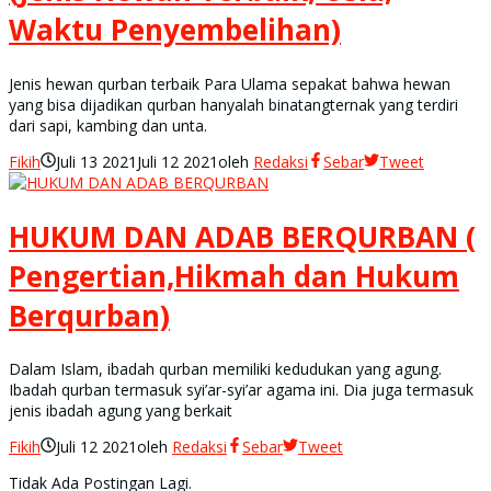
Waktu Penyembelihan)
Jenis hewan qurban terbaik Para Ulama sepakat bahwa hewan
yang bisa dijadikan qurban hanyalah binatangternak yang terdiri
dari sapi, kambing dan unta.
Fikih
Juli 13 2021
Juli 12 2021
oleh
Redaksi
Sebar
Tweet
HUKUM DAN ADAB BERQURBAN (
Pengertian,Hikmah dan Hukum
Berqurban)
Dalam Islam, ibadah qurban memiliki kedudukan yang agung.
Ibadah qurban termasuk syi’ar-syi’ar agama ini. Dia juga termasuk
jenis ibadah agung yang berkait
Fikih
Juli 12 2021
oleh
Redaksi
Sebar
Tweet
Tidak Ada Postingan Lagi.