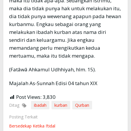
maka itu tidak apa-apa. Sedangkan istrimu,
maka dia tidak punya hak untuk melakukan itu,
dia tidak punya wewenang apapun pada hewan
kurbanmu. Engkau sebagai orang yang
melakukan ibadah kurban atas nama diri
sendiri dan keluargamu. Jika engkau
memandang perlu mengikutkan kedua
mertuamu, maka itu tidak mengapa.
(Fatâwâ Ahkamul Udhhiyah, hlm. 15).
Majalah As-Sunnah Edisi 04 tahun XIX
Post Views:
3,830
Ditag
ibadah
kurban
Qurban
Posting Terkait
Bersedekap Ketika I’tidal