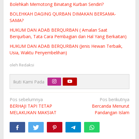
Bolehkah Memotong Binatang Kurban Sendiri?
BOLEHKAH DAGING QURBAN DIMAKAN BERSAMA-
SAMA?
HUKUM DAN ADAB BERQURBAN ( Amalan Saat
Berqurban, Tata Cara Pembagian dan Hal Yang Berkaitan)
HUKUM DAN ADAB BERQURBAN (Jenis Hewan Terbaik,
Usia, Waktu Penyembelihan)
oleh
Redaksi
Ikuti Kami Pada
Navigasi
Pos sebelumnya
Pos berikutnya
pos
BERHAJI TAPI TETAP
Bercanda Menurut
MELAKUKAN MAKSIAT
Pandangan Islam