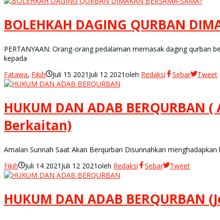
BOLEHKAH DAGING QURBAN DIM
PERTANYAAN: Orang-orang pedalaman memasak daging qurban bers
kepada
Fatawa
,
Fikih
Juli 15 2021
Juli 12 2021
oleh
Redaksi
Sebar
Tweet
HUKUM DAN ADAB BERQURBAN ( Am
Berkaitan)
Amalan Sunnah Saat Akan Berqurban Disunnahkan menghadapkan he
Fikih
Juli 14 2021
Juli 12 2021
oleh
Redaksi
Sebar
Tweet
HUKUM DAN ADAB BERQURBAN (Jen