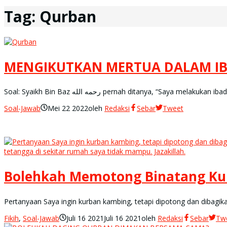
Tag:
Qurban
MENGIKUTKAN MERTUA DALAM I
Soal: Syaikh Bin Baz رحمه الله pernah ditanya, 
Soal-Jawab
Mei 22 2022
oleh
Redaksi
Sebar
Tweet
Bolehkah Memotong Binatang Kur
Pertanyaan Saya ingin kurban kambing, tetapi dipotong dan dibagika
Fikih
,
Soal-Jawab
Juli 16 2021
Juli 16 2021
oleh
Redaksi
Sebar
Tw