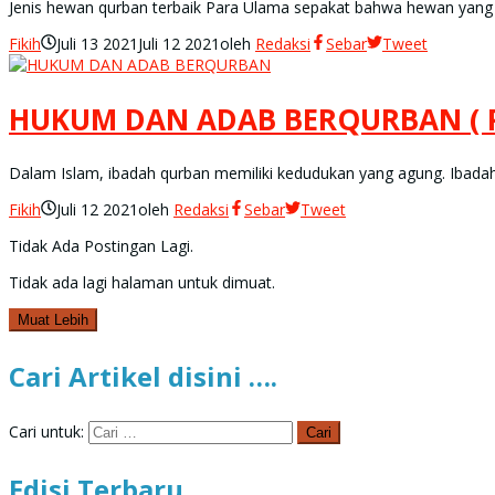
Jenis hewan qurban terbaik Para Ulama sepakat bahwa hewan yang bi
Fikih
Juli 13 2021
Juli 12 2021
oleh
Redaksi
Sebar
Tweet
HUKUM DAN ADAB BERQURBAN ( P
Dalam Islam, ibadah qurban memiliki kedudukan yang agung. Ibadah q
Fikih
Juli 12 2021
oleh
Redaksi
Sebar
Tweet
Tidak Ada Postingan Lagi.
Tidak ada lagi halaman untuk dimuat.
Muat Lebih
Cari Artikel disini ….
Cari untuk:
Edisi Terbaru