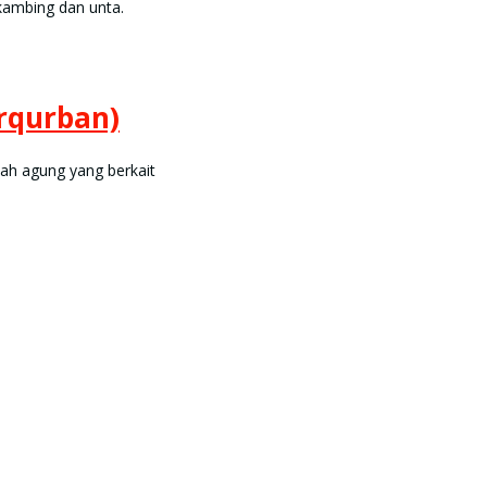
 kambing dan unta.
rqurban)
dah agung yang berkait