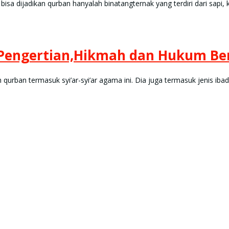
sa dijadikan qurban hanyalah binatangternak yang terdiri dari sapi,
engertian,Hikmah dan Hukum Be
urban termasuk syi’ar-syi’ar agama ini. Dia juga termasuk jenis iba