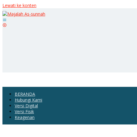
Lewati ke konten
BERANDA
Hubungi Kami
Versi Digital
Versi Fisik
Keagenan