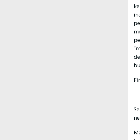
ke
in
pe
me
pe
“m
de
bu
Fi
Se
ne
Ma