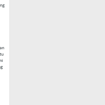
ang
an
tu
mi
ng