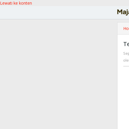
Lewati ke konten
Ho
T
Se
ol