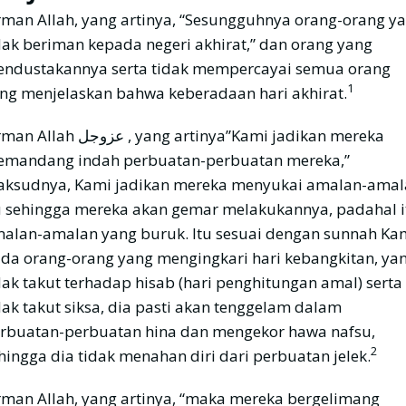
rman Allah, yang artinya, “Sesungguhnya orang-orang y
dak beriman kepada negeri akhirat,” dan orang yang
ndustakannya serta tidak mempercayai semua orang
1
ng menjelaskan bahwa keberadaan hari akhirat.
ah عزوجل , yang artinya”Kami jadikan mereka
mandang indah perbuatan-perbuatan mereka,”
ksudnya, Kami jadikan mereka menyukai amalan-amal
u sehingga mereka akan gemar melakukannya, padahal i
alan-amalan yang buruk. Itu sesuai dengan sunnah Ka
da orang-orang yang mengingkari hari kebangkitan, ya
dak takut terhadap hisab (hari penghitungan amal) serta
dak takut siksa, dia pasti akan tenggelam dalam
rbuatan-perbuatan hina dan mengekor hawa nafsu,
2
hingga dia tidak menahan diri dari perbuatan jelek.
rman Allah, yang artinya, “maka mereka bergelimang