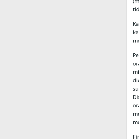
(m
ti
Ka
ke
me
Pe
or
mi
di
su
Di
or
me
me