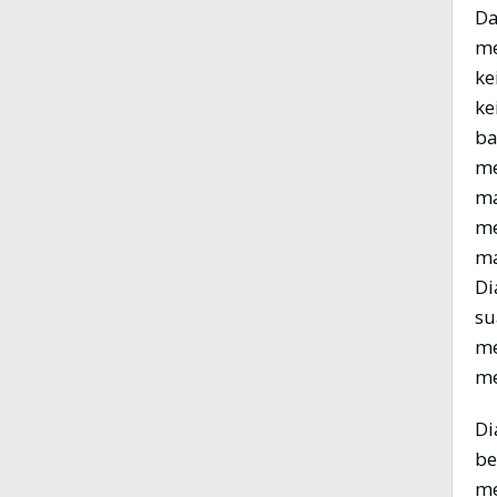
Da
me
ke
ke
ba
me
ma
me
ma
Di
su
me
me
Di
be
me