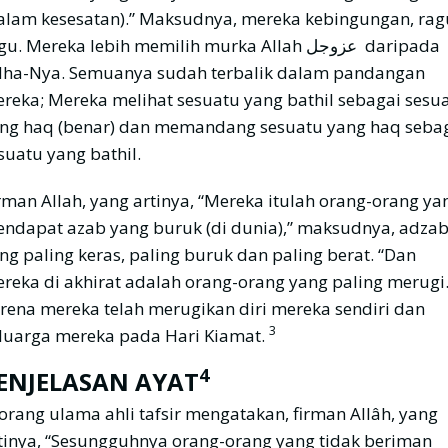
alam kesesatan).” Maksudnya, mereka kebingungan, rag
u. Mereka lebih memilih murka Allah عزوجل daripada
dha-Nya. Semuanya sudah terbalik dalam pandangan
reka; Mereka melihat sesuatu yang bathil sebagai sesu
ng haq (benar) dan memandang sesuatu yang haq seba
suatu yang bathil.
rman Allah, yang artinya, “Mereka itulah orang-orang ya
ndapat azab yang buruk (di dunia),” maksudnya, adza
ng paling keras, paling buruk dan paling berat. “Dan
reka di akhirat adalah orang-orang yang paling merugi.
rena mereka telah merugikan diri mereka sendiri dan
3
luarga mereka pada Hari Kiamat.
4
ENJELASAN AYAT
orang ulama ahli tafsir mengatakan, firman Allâh, yang
tinya, “Sesungguhnya orang-orang yang tidak beriman