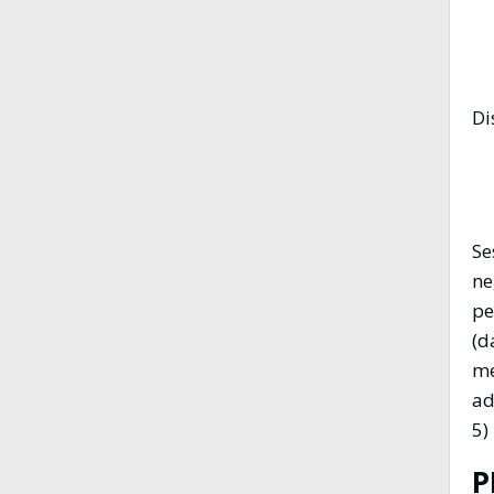
Di
Se
ne
pe
(d
me
ad
5)
P