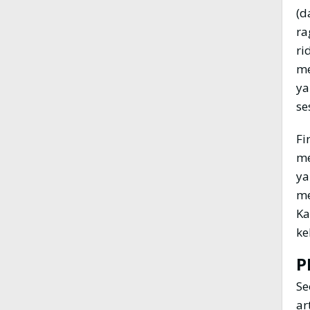
(d
rag
ri
me
ya
se
Fi
me
ya
me
Ka
ke
P
Se
ar