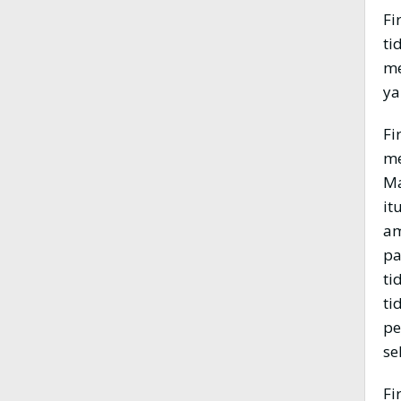
Fi
ti
me
ya
Firman All
me
Ma
it
am
pa
ti
ti
pe
se
Fi