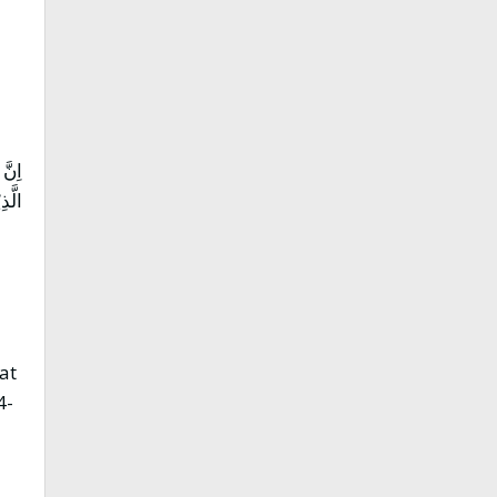
اِنَّ
الَّذ
at
4-