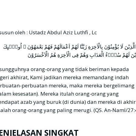
susun oleh : Ustadz Abdul Aziz Luthfi , Lc
 الَّذِيْنَ لَا يُؤْمِنُوْنَ بِالْاٰخِرَةِ زَيَّنَّا لَهُمْ اَعْمَالَهُمْ فَهُمْ يَعْمَهُوْنَ ۗ اُولٰۤىِٕكَ
ِيْنَ لَهُمْ سُوْۤءُ الْعَذَابِ وَهُمْ فِى الْاٰخِرَةِ هُمُ الْاَخْسَرُوْنَ
sungguhnya orang-orang yang tidak beriman kepada
geri akhirat, Kami jadikan mereka memandang indah
rbuatan-perbuatan mereka, maka mereka bergelimang
alam kesesatan). Mereka itulah orang-orang yang
ndapat azab yang buruk (di dunia) dan mereka di akhir
alah orang-orang yang paling merugi. (QS. An-Naml/27:
ENJELASAN SINGKAT