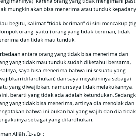
engimaninya), karena orang yang tidak mengimani past
dak mungkin akan bisa menerima atau tunduk kepadany
lau begitu, kalimat “tidak beriman” di sini mencakup (ti
lompok orang, yaitu:) orang yang tidak beriman, tidak
nerima dan tidak mau tunduk.
rbedaan antara orang yang tidak bisa menerima dan
ang yang tidak mau tunduk sudah diketahui bersama,
salnya, saya bisa menerima bahwa ini sesuatu yang
wajibkan (difardhukan) dan saya meyakininya sebagai
atu yang diwajibkan, namun saya tidak melakukannya.
sini, berarti yang tidak ada adalah ketundukan. Sedang
ang yang tidak bisa menerima, artinya dia menolak dan
ngatakan bahwa ini bukan hal yang wajib dan dia tidak
ngakuinya sebagai yang difardhukan.
Firman Allâh عزّوجلّ :