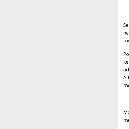
Se
ne
me
Po
ke
ad
Allâh عزوجل tidak menjad
me
Ma
me