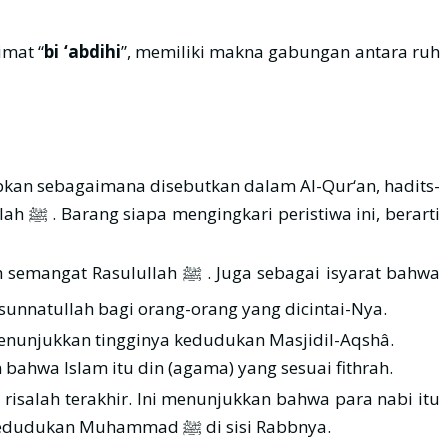
imat “
bi ‘abdihi
”, memiliki makna gabungan antara ruh
etapkan sebagaimana disebutkan dalam Al-Qur‘an, hadits-
erarti
ninggalkannya, akan tetapi sebagai sunnatullah bagi orang-orang yang dicintai-Nya.
enunjukkan tingginya kedudukan Masjidil-Aqshâ.
u, beliau ﷺ memilih susu. Ini menunjukkan bahwa Islam itu din (agama) yang sesuai fithrah.
saling membenarkan, dan Nabi Muhammad ﷺ merupakan rasul terakhir, serta menunjukkan tingginya kedudukan Muhammad ﷺ di sisi Rabbnya.