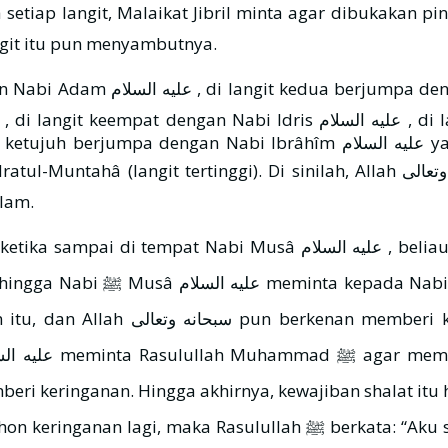
uni langit itu pun menyambutnya.
lam.
عليه ا , beliau ﷺ ditanya: “Apa yang telah diwajibkan Rabbmu atas