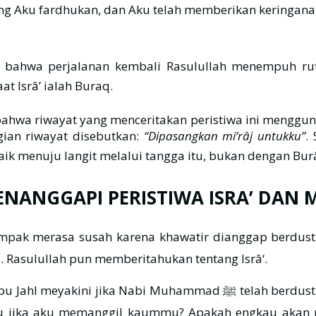
yang Aku fardhukan, dan Aku telah memberikan keringan
bahwa perjalanan kembali Rasulullah menempuh rute 
 sarana yang dipakai Rasulullah ﷺ saat Isrâ’ ialah Buraq.
i, bahwa riwayat yang menceritakan peristiwa ini mengg
gian riwayat disebutkan:
“Dipasangkan mi’râj untukku”
. Se
gan perkataannya:8 “Mi’râj, ialah tangga. Nabi ﷺ naik menuju langit melalui tan
ANGGAPI PERISTIWA ISRA’ DAN M
 Rasulullah pun memberitahukan tentang Isrâ‘.
elah berdusta. Namun penolakan Abu Jahl ini tidak ia ucapkan saat
mu jika aku memanggil kaummu? Apakah engkau akan