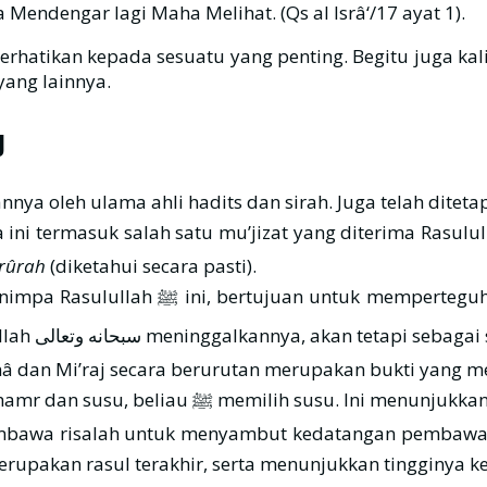
endengar lagi Maha Melihat. (Qs al Isrâ‘/17 ayat 1).
hatikan kepada sesuatu yang penting. Begitu juga kal
yang lainnya.
J
hannya oleh ulama ahli hadits dan sirah. Juga telah dit
u mu’jizat yang diterima Rasulullah ﷺ . Barang siapa mengingkari peristiwa ini, b
rûrah
(diketahui secara pasti).
asulullah ﷺ . Juga sebagai isyarat bahwa
penderitaan yang beliau ﷺ alami bukan karena Allah سبحانه وتعالى me
hâ dan Mi’raj secara berurutan merupakan bukti yang m
Ketika dibawakan kepada Rasulullah ﷺ berupa khamr dan sus