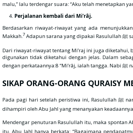
malu,” lalu terdengar suara: “Aku telah menetapkan 
Perjalanan kembali dari Mi’râj.
Berdasarkan riwayat-riwayat yang ada menunjukkan 
7
Makkah.
Adapun
Dari riwayat-riwayat tentang Mi’raj ini juga diketahu
digunakan tidak diketahui dengan jelas. Dalam seba
den
SIKAP ORANG-ORANG QURAISY MEN
Pada pagi hari setelah peristiwa ini, Rasulullah ﷺ nampak merasa susah karena khawatir dianggap berdusta oleh kaumnya. Dalam keadaan seperti ini, beliau ﷺ
dihampiri oleh Abu Jahl yang menanyakan keadaannya.
Mendengar penuturan Rasulullah itu, maka spontan Abu Jahl meyakini jika Nabi Muhammad ﷺ t
itu. Abu Jahl hanya berkata: “Bagaimana pendapat