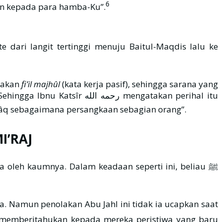
6
an kepada para hamba-Ku”.
dari langit tertinggi menuju Baitul-Maqdis lalu ke
unakan
fi’il majhûl
(kata kerja pasif), sehingga sarana yang
hingga Ibnu Katsîr رحمه الله mengatakan perihal itu
gga itu, bukan dengan Burâq sebagaimana persangkaan sebagian orang”.
I’RAJ
 memberitahukan kepada mereka peristiwa yang baru