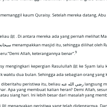
n meminta Nabi
9
lah ﷺ , mereka pun berseru:”Demi Allah, keterangannya benar”.
ke Syam lalu kembali lagi ke Makkah yang hanya dalam waktu satu
ak waktu dua bulan. Sehingga ada sebagian orang yang 
benar. Apa yang membuat kalian heran? Demi Allah, 
tau siang hari. Ini lebih besar dari masalah yang membu