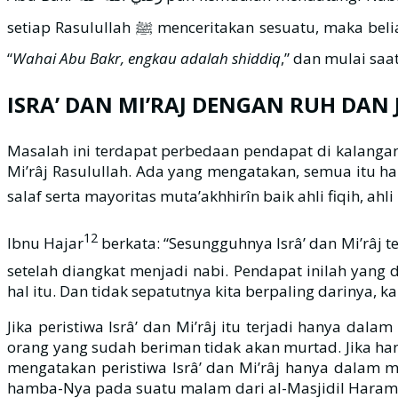
“
Wahai Abu Bakr, engkau adalah shiddiq
ISRA’ DAN MI’RAJ DENGAN RUH DAN 
Masalah ini terdapat perbedaan pendapat di kalangan
Mi’râj Rasulullah. Ada yang mengatakan, semua itu 
12
Ibnu Hajar
berkata: “Sesungguhnya Isrâ’ dan Mi’râj terjadi dalam wak
setelah diangkat menjadi nabi. Pendapat inilah yang d
hal itu. Dan tidak sepatutnya kita berpaling darinya, k
Jika peristiwa Isrâ’ dan Mi’râj itu terjadi hanya dal
orang yang sudah beriman tidak akan murtad. Jika hany
mengatakan peristiwa Isrâ’ dan Mi’râj hanya dalam mimpi, juga menyelisihi firman Allah ه وتعالى
hamba-Nya pada suatu malam dari al-Masjidil Haram ke