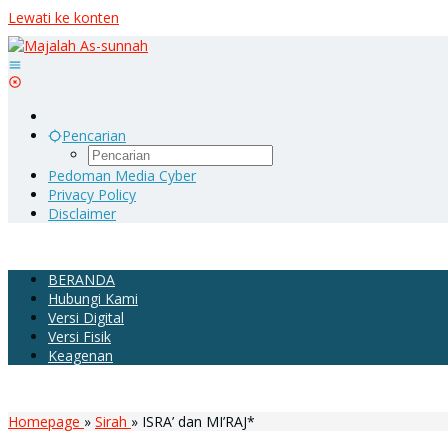
Lewati ke konten
Pencarian
Pedoman Media Cyber
Privacy Policy
Disclaimer
BERANDA
Hubungi Kami
Versi Digital
Versi Fisik
Keagenan
Homepage
»
Sirah
»
ISRA’ dan MI’RAJ*