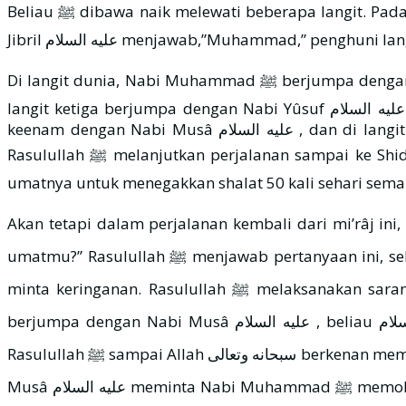
Beliau ﷺ dibawa naik melewati beberapa langit. Pada setiap langit, Malaikat Jibril minta agar dibukakan pintu langit lalu ia ditanya: “Siapakah yang bersamamu?”
Jibril عليه السلام menjawab,”Muhammad,” pengh
Di langit dunia, Nabi Muhammad ﷺ berjumpa dengan Nabi Adam عليه السلام , di langit kedua berjumpa dengan Nabi Isâ عليه السلام dan Nabi Yahya عليه السلام , di
langit ketiga berjumpa dengan Nabi Yûsuf عليه السلام , di langit keempat dengan Nabi Idris عليه السلام , di langit kelima dengan Nabi Hârûn عليه السلام , di langit
keenam dengan Nabi Musâ عليه السلام , dan di langit ketujuh berjumpa dengan Nabi Ibrâhîm عليه السلام yang sedang bersandar pada Baitul-Ma’mûr. Kemudian
Rasulullah ﷺ melanjutkan perjalanan sampai ke Shidratul-Muntahâ (langit tertinggi). Di sinilah, Allah سبحانه وتعالى mewajibkan kepada Nabi Muhammad ﷺ dan
umatnya untuk menegakkan shalat 50 kali sehari sema
Akan tetapi dalam perjalanan kembali dari mi’râj ini, ketika sampai di tempat Nabi Musâ لسلام
umatmu?” Rasulullah ﷺ menjawab pertanyaan ini, sehingga Nabi ﷺ Musâ عليه السلام meminta kepada Nabi Muhammad ﷺ untuk kembali menghadap Allah dan
minta keringanan. Rasulullah ﷺ melaksanakan saran itu, dan Allah سبحانه وتعالى pun berkenan memberi keringanan. Ketika Rasulullah ﷺ hendak kembali dan
berjumpa dengan Nabi Musâ عليه السلام , beliau عليه السلام meminta Rasulullah Muhammad ﷺ agar meminta keringanan lagi, dan saran itu pun dilaksanakan
Rasulullah ﷺ sampai Allah سبحانه وتعالى berkenan memberi keringanan. Hingga akhirnya, kewajiban shalat itu hanya lima kali sehari semalam. Setelah itu, ketika Nabi
Musâ عليه السلام meminta Nabi Muhammad ﷺ memohon keringanan lagi, maka Rasulullah ﷺ berkata: “Aku sudah memohon kepada Rabbku sehingga aku merasa