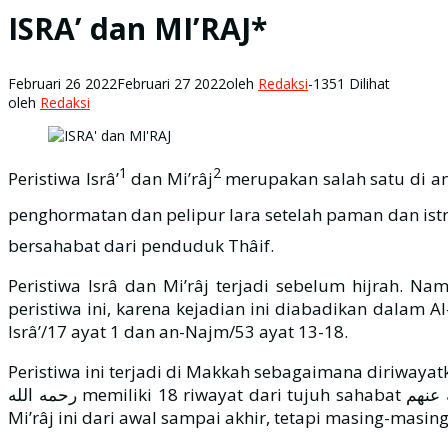
ISRA’ dan MI’RAJ*
Februari 26 2022
Februari 27 2022
oleh
Redaksi
-
1351 Dilihat
oleh
Redaksi
1
2
Peristiwa Isrâ’
dan Mi’râj
merupakan salah satu di antara mukjizat yang diberikan Al
penghormatan dan pelipur lara setelah paman dan istri beliau meni
bersahabat dari penduduk Thâif.
Peristiwa Isrâ dan Mi’râj terjadi sebelum hijrah. N
peristiwa ini, karena kejadian ini diabadikan dalam Al-Qur‘ân dan Al-Hadits. Allah سبحانه وتعالى menyebutka
Isrâ’/17 ayat 1 dan an-Najm/53 ayat 13-18.
Peristiwa ini terjadi di Makkah sebagaimana diriwayatkan dalam 
رحمه الله memiliki 18 riwayat dari tujuh sahabat رضي الله عنهم . Di antara hadits ini, tidak ada satu pun yang menjelaskan secara lengkap semua kejadian Isrâ‘ dan
Mi’râj ini dari awal sampai akhir, tetapi masing-masi