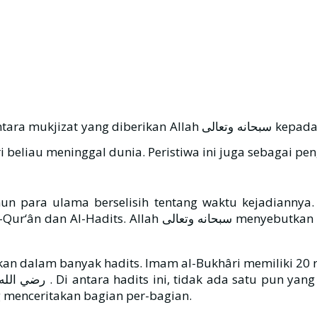
lah سبحانه وتعالى kepada Rasul-Nya, yaitu Nabi Muhammad ﷺ , sebagai wujud
nggal dunia. Peristiwa ini juga sebagai penghibur setelah beliau ﷺ 
amun para ulama berselisih tentang waktu kejadiannya.
n peristiwa ini di dua tempat dalam Al- Qur‘ân, yaitu al-
banyak hadits. Imam al-Bukhâri memiliki 20 riwayat dari enam saha
ng menceritakan bagian per-bagian.