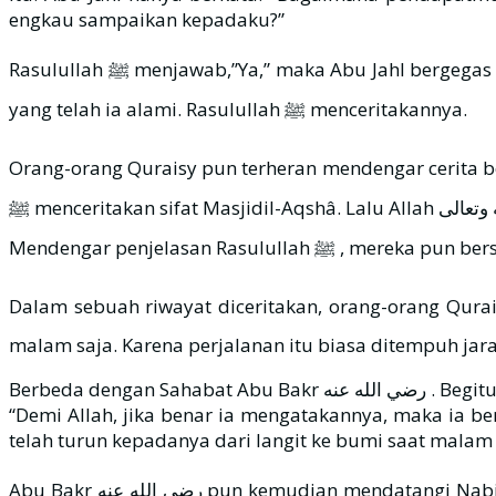
engkau sampaikan kepadaku?”
Rasulullah ﷺ menjawab,”Ya,” maka Abu Jahl bergegas memanggil kaum Quraisy. Setelah mereka datang, Abu Jahl meminta kepada Rasulullah ﷺ agar menceritakan
yang telah ia alami. Rasulullah ﷺ menceritakannya.
Orang-orang Quraisy pun terheran mendengar cerita beliau ﷺ . Di antara mereka ada yang pernah melihat Masjid al-Aqshâ, maka orang-orang ini pu
ﷺ menceritakan sifat Masjidil-Aqshâ. Lalu Allah سبحانه وتعالى menampakkan masjid itu, sehingga dilihat oleh Rasulullah ﷺ , dan beliau ﷺ menceritakan sifat-sifatnya.
Mendengar penjelasan Rasulul
Dalam sebuah riwayat diceritakan, orang-orang Quraisy mengingkari kepergian Rasulullah ﷺ 
malam saja. Karena perjalanan itu biasa ditempuh jar
Berbeda dengan Sahabat Abu Bakr رضي الله عنه . Begitu diberitahu peristiwa itu, beliau رضي الله عنه langsung mempercayainya tanpa ragu sedikit pun, seraya berkata:
“Demi Allah, jika benar ia mengatakannya, maka ia 
telah turun kepadanya dari langit ke bumi saat malam a
Abu Bakr رضي الله عنه pun kemudian mendatangi Nabi ﷺ menanyakan peristiwa yang telah didengarnya. Dan demikianlah keadaan Sahabat Abu Bakr رضي الله عنه ,