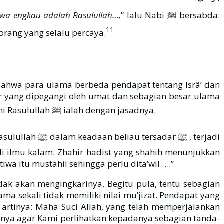
hwa engkau adalah Rasulullah…,
” lalu Nabi ﷺ bersabda:
11
ash-Shiddiq. Artinya orang yang selalu percaya.
 bahwa para ulama berbeda pendapat tentang Isrâ’ dan
r yang dipegangi oleh umat dan sebagian besar ulama
salaf serta mayoritas muta’akhhirîn baik ahli fiqih, ahli hadits maupun ahli ilmu kalam, bahwa Isrâ’ yang dialami Rasulullah ﷺ ialah dengan jasadnya.
ar ﷺ , terjadi
ahli ilmu kalam. Zhahir hadist yang shahih menunjukkan
iwa itu mustahil sehingga perlu dita’wil ….”
tidak akan mengingkarinya. Begitu pula, tentu sebagian
ma sekali tidak memiliki nilai mu’jizat. Pendapat yang
ngnya agar Kami perlihatkan kepadanya sebagian tanda-