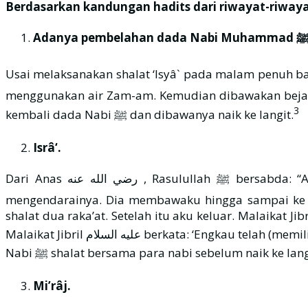
Berdasarkan kandungan hadits dari riwayat-riwaya
Adanya pembelahan dada Nabi Muhammad
Usai melaksanakan shalat ‘Isyâ` pada malam penuh barakah itu, Malaikat Jibril عليه السلام mendatangi Nabi ﷺ
menggunakan air Zam-am. Kemudian dibawakan bejana 
3
kembali dada Nabi ﷺ dan dibawanya naik ke langit.
Isrâ‘.
Dari Anas رضي الله عنه , Rasulullah ﷺ bersabda: “Aku diberi Buraq, yaitu seekor hewan putih yang lebih besar dari himar dan lebih kecil dari bighal. Aku
mengendarainya. Dia membawaku hingga sampai ke B
shalat dua raka’at. Setelah itu aku keluar. Malaikat
Malaikat Jibril عليه السلام berkata: ‘E
Nabi ﷺ shalat bersama para nabi sebelum naik ke lang
Mi’râj.