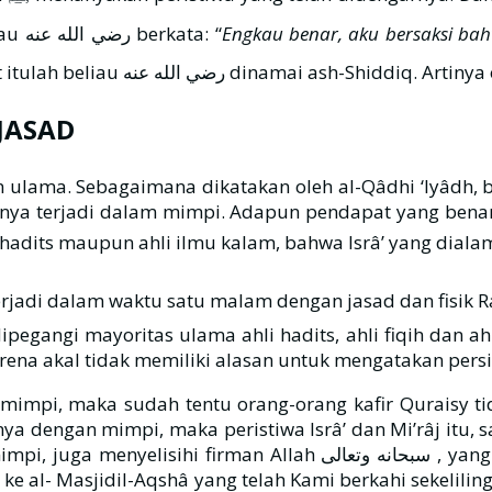
setiap Rasulullah ﷺ menceritakan sesuatu, maka beliau رضي الله عنه berkata: “
Engkau benar, aku bersaksi ba
,” dan mulai saat itulah beliau رضي الله عنه dinamai 
JASAD
 ulama. Sebagaimana dikatakan oleh al-Qâdhi ‘Iyâdh,
hanya terjadi dalam mimpi. Adapun pendapat yang bena
tu satu malam dengan jasad dan fisik Rasulullah ﷺ dalam keadaan beliau tersad
ipegangi mayoritas ulama ahli hadits, ahli fiqih dan 
arena akal tidak memiliki alasan untuk mengatakan persit
am mimpi, maka sudah tentu orang-orang kafir Quraisy 
a dengan mimpi, maka peristiwa Isrâ’ dan Mi’râj itu, sa
سبحان , yang artinya: Maha Suci Allah, yang telah memperjalankan
 al- Masjidil-Aqshâ yang telah Kami berkahi sekelili