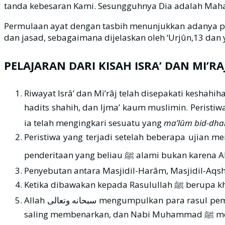
tanda kebesaran Kami. Sesungguhnya Dia adalah Maha M
Permulaan ayat dengan tasbih menunjukkan adanya per
dan jasad, sebagaimana dijelaskan oleh ‘Urjûn,13 dan 
PELAJARAN DARI KISAH ISRA’ DAN MI’RA
Riwayat Isrâ’ dan Mi’râj telah disepakati keshahi
hadits shahih, dan Ijma’ kaum muslimin. Peristiwa ini termasuk salah sat
ia telah mengingkari sesuatu yang
ma’lûm bid-dha
Peristiwa yang terjadi setelah beberapa ujian menimpa Rasulullah ﷺ ini, bertujuan untuk memperteguh semangat R
Penyebutan antara Masjidil-Harâm, Masjidil-Aqs
Allah سبحانه وتعالى mengumpulkan para rasul pembawa risalah untuk menyambut kedatangan pembawa risalah terakhir. Ini menunjukkan bahwa para nabi itu