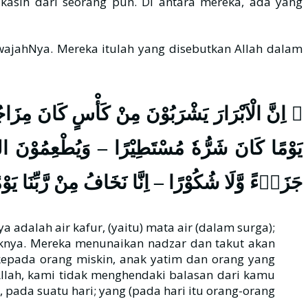
asih dari seorang pun. Di antara mereka, ada yang
اِنَّ الْاَبْرَارَ يَشْرَبُوْنَ مِنْ كَأْسٍ كَانَ مِزَاجُهَا 
يَوْمًا كَانَ شَرُّهٗ مُسْتَطِيْرًا – وَيُطْعِمُوْنَ الطَّع
جَزَاۤءً وَّلَا شُكُوْرًا – اِنَّا نَخَافُ مِنْ رَّبِّنَا ي ﴾
dalah air kafur, (yaitu) mata air (dalam surga);
nya. Mereka menunaikan nadzar dan takut akan
pada orang miskin, anak yatim dan orang yang
ah, kami tidak menghendaki balasan dari kamu
 pada suatu hari; yang (pada hari itu orang-orang