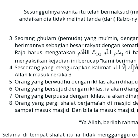
Sesungguhnya wanita itu telah bermaksud (me
andaikan dia tidak melihat tanda (dari) Rabb-
Seorang ghulam (pemuda) yang mu’min, dengan k
berimannya sebagian besar rakyat dengan kemat
Raja harus mengatakan بِسْمِ اللَّهِ بِرَبِّ الغُلَامِ di hadapan rakyatnya. Lalu dilepaskan anak panah dan matilah anak muda ini. Seketika itu juga, rakyat yang
menyaksikan kejadian ini berucap “kami beriman
Seseorang yang mengucapkan kal
Allah k masuk neraka.3
Orang yang berwudhu dengan ikhlas akan dihapu
Orang yang bersujud dengan ikhlas, ia akan diang
Orang yang berpuasa dengan ikhlas, ia akan diha
Orang yang pergi shalat berjama’ah di masjid 
sampai masuk masjid. Dan bila ia masuk masjid,
“Ya Allah, berilah rahm
Selama di tempat shalat itu ia tidak mengganggu or