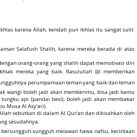
 karena Allah, kendati pun ikhlas itu sangat sulit.
aman Salafush Shalih, karena mereka berada di atas
dengan orang-orang yang shalih dapat memotivasi diri
eka yang baik. Rasulullah ﷺ memberikan
ak wangi boleh jadi akan memberimu, bisa jadi kamu
tungku api (pandai besi), boleh jadi akan membakar
u Musa Al Asy’ari).
Allah sebutkan di dalam Al Qur‘an dan dikisahkan oleh
orang sesudahnya.
k bersungguh-sungguh melawan hawa nafsu, kecintaan