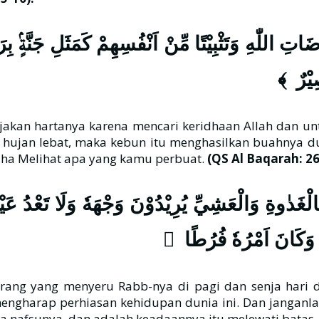
تِ اللّٰهِ وَتَثْبِيْتًا مِّنْ اَنْفُسِهِمْ كَمَثَلِ جَنَّةٍۢ بِرَ
بَصِيْرٌ
an hartanya karena mencari keridhaan Allah dan untu
h hujan lebat, maka kebun itu menghasilkan buahnya dua
aha Melihat apa yang kamu perbuat.
(QS Al Baqarah: 26
غَدٰوةِ وَالْعَشِيِّ يُرِيْدُوْنَ وَجْهَهٗ وَلَا تَعْدُ عَيْنٰك
وٰىهُ وَكَانَ اَمْرُهٗ فُرُطًا
ang yang menyeru Rabb-nya di pagi dan senja hari 
engharap perhiasan kehidupan dunia ini. Dan janganla
wa nafsunya, dan adalah keadaannya itu melewati batas