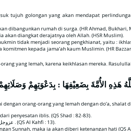
suk tujuh golongan yang akan mendapat perlindungan 
an dibangunkan rumah di surga. (HR Ahmad, Bukhari, 
a akan diangkat derajatnya oleh Allah. (HSR Muslim).
ukmin tidak menjadi seorang pengkhianat, yaitu : ikhl
 komitmen kepada jama’ah kaum Muslimin. (HR Bazzar, 
.
للَّهُ هَذِهِ الأُمَّةَ بِضَعِيْفِهَا : بِدَعْوَتِهِمْ وَصَلَاتِهِ
dengan orang-orang yang lemah dengan do’a, shalat dan
rang yang ikhlas akan ditolong oleh Allah عزوجل dari penyesatan iblis. (QS Shad : 82-83).
Orang yang ikhlas akan ditambah petunjuk Allah عزوجل . (QS Al Kahfi : 13).
gan Sunnah, maka ia akan diberi ketenangan hati (QS Ar 