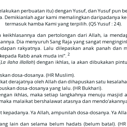
lakukan perbuatan itu) dengan Yusuf, dan Yusuf pun b
nya. Demikianlah agar kami memalingkan daripadanya k
termasuk hamba Kami yang terpilih. (QS Yusuf : 24).
eikhlasannya dan pertolongan dari Allah, ia mendapa
iannya. Dia menyuruh Sang Raja yang sangat mengingi
2
 kepada Rabb anak muda ini”.
imat لَاإِلَهَ إلَّا الله(
La ilaha illallah
) dengan ikhlas, ia akan dibukakan pin
skan dosa-dosanya. (HR Muslim).
kat derajatnya oleh Allah dan dihapuskan satu kesalaha
puskan dosa-dosanya yang lalu. (HR Bukhari).
dengan ikhlas, maka setiap langkahnya menuju masji
 maka malaikat bershalawat atasnya dan mendo’akannya
at kepadanya. Ya Allah, ampunilah dosa-dosanya. Ya Alla
ang lain dan selama belum hadats (belum batal). (HR