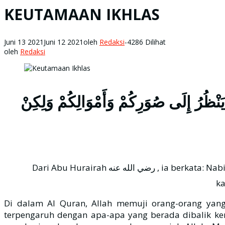
KEUTAMAAN IKHLAS
Juni 13 2021
Juni 12 2021
oleh
Redaksi
-
4286 Dilihat
oleh
Redaksi
ظُرُ إِلَى صُوَرِكُمْ وَأَمْوَالِكُمْ وَلِكِنْ
Dari Abu Hurairah رضي الله عنه , ia berkata: Nabi ﷺ telah bersabda,”Sesungguhnya Allah tidak memandang kepada rupa kalian, juga tidak kepada harta
ka
Di dalam Al Quran, Allah memuji orang-orang yang 
terpengaruh dengan apa-apa yang berada dibalik ke