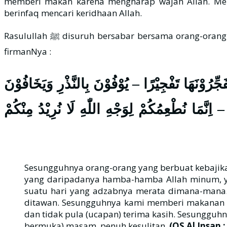
memberi makan karena mengharap wajah Allah. Mere
berinfaq mencari keridhaan Allah.
Rasulullah ﷺ disuruh bersabar bersama orang-orang yang selalu berdo‘a kepada Allah karena mengharap wajahNya. Mereka itulah yang disebutkan Allah dalam
firmanNya :
﴿ وْنَهَا تَفْجِيْرًا – يُوْفُوْنَ بِالنَّذْرِ وَيَخَافُوْنَ
نَّمَا نُطْعِمُكُمْ لِوَجْهِ اللّٰهِ لَا نُرِيْدُ مِنْكُمْ
Sesungguhnya orang-orang yang berbuat kebajikan
yang daripadanya hamba-hamba Allah minum, y
suatu hari yang adzabnya merata dimana-mana
ditawan. Sesungguhnya kami memberi makanan 
dan tidak pula (ucapan) terima kasih. Sesungguhn
bermuka) masam, penuh kesulitan.
(QS Al Insan :