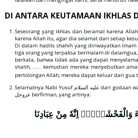
DI ANTARA KEUTAMAAN IKHLAS
Seseorang yang ikhlas dan beramal karena Alla
karena Allah itu, agar dia selamat dari setiap k
Di dalam hadits shahih yang diriwayatkan Imam Bukhari dan 
tiga orang yang terpaksa bermalam di dalamgua, 
berkata, bahwa tidak ada yang dapat menyelama
shalih, …… kemudian mereka menyebutkan amal m
pertolongan Allah, mereka dapat keluar dari gua t
Selamatnya Nabi Yusuf عليه السلام dari godaan wanita yang akan menjerumuskannya pada perzinaan disebabkan pertolongan Allah k dan keikhlasannya. Allah
عزوجل berfirman, yang artinya:
﴿  وَالْفَحْشَاۤءَۗ اِنَّهٗ مِنْ عِبَادِنَا