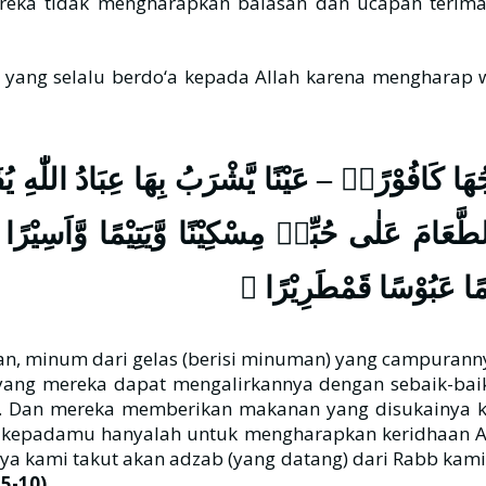
ka tidak mengharapkan balasan dan ucapan terimak
كَافُوْرًاۚ – عَيْنًا يَّشْرَبُ بِهَا عِبَادُ اللّٰهِ يُفَجِّرُ
َامَ عَلٰى حُبِّهٖ مِسْكِيْنًا وَّيَتِيْمًا وَّاَسِيْرًا – اِ
َوْمًا عَبُوْسًا قَمْطَرِيْرًا
, minum dari gelas (berisi minuman) yang campurannya a
ang mereka dapat mengalirkannya dengan sebaik-baik
. Dan mereka memberikan makanan yang disukainya ke
kepadamu hanyalah untuk mengharapkan keridhaan All
ya kami takut akan adzab (yang datang) dari Rabb kami,
 5-10).