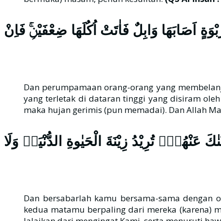
﴿ بْوَةٍ اَصَابَهَا وَابِلٌ فَاٰتَتْ اُكُلَهَا ضِعْفَيْنِۚ فَاِنْ
Dan perumpamaan orang-orang yang membelanjak
yang terletak di dataran tinggi yang disiram ole
maka hujan gerimis (pun memadai). Dan Allah M
﴿ َ عَنْهُمْۚ تُرِيْدُ زِيْنَةَ الْحَيٰوةِ الدُّنْيَاۚ وَلَا
Dan bersabarlah kamu bersama-sama dengan or
kedua matamu berpaling dari mereka (karena) m
lalaikan dari mengingat Kami, serta menuruti ha