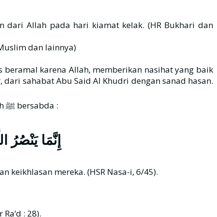
dari Allah pada hari kiamat kelak. (HR Bukhari dan
Muslim dan lainnya)
as beramal karena Allah, memberikan nasihat yang baik
dari sahabat Abu Said Al Khudri dengan sanad hasan.
Ummat ini akan ditolong oleh Allah dengan orang-orang yang lemah, karena keikhlasan mereka. Rasulullah ﷺ bersabda :
إِنَّمَا يَنْصُرُ ا
 keikhlasan mereka. (HSR Nasa-i, 6/45).
Ra’d : 28).