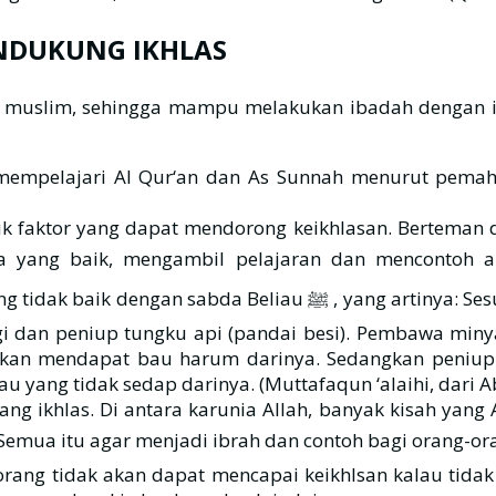
NDUKUNG IKHLAS
uslim, sehingga mampu melakukan ibadah dengan ikhlas
 mempelajari Al Qur‘an dan As Sunnah menurut pemah
uk faktor yang dapat mendorong keikhlasan. Berteman 
ng baik, mengambil pelajaran dan mencontoh akhlak mer
 artinya: Sesungguhnya perumpamaan teman yang baik dan teman
i dan peniup tungku api (pandai besi). Pembawa miny
akan mendapat bau harum darinya. Sedangkan peniup 
yang tidak sedap darinya. (Muttafaqun ‘alaihi, dari Ab
ng ikhlas. Di antara karunia Allah, banyak kisah yang 
mukhlis. Semua itu agar menjadi ibrah dan contoh bagi orang-
ang tidak akan dapat mencapai keikhlsan kalau tida