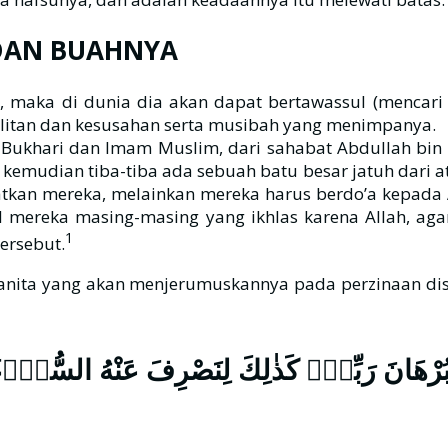
 DAN BUAHNYA
h, maka di dunia dia akan dapat bertawassul (mencari
esulitan dan kesusahan serta musibah yang menimpanya.
Imam Muslim, dari sahabat Abdullah bin Umar bin Khaththab الله عنه
kemudian tiba-tiba ada sebuah batu besar jatuh dari a
tkan mereka, melainkan mereka harus berdo’a kepada 
ereka masing-masing yang ikhlas karena Allah, agar
1
ersebut.
ٰ بُرْهَانَ رَبِّهٖۗ كَذٰلِكَ لِنَصْرِفَ عَنْهُ السُّوْۤءَ