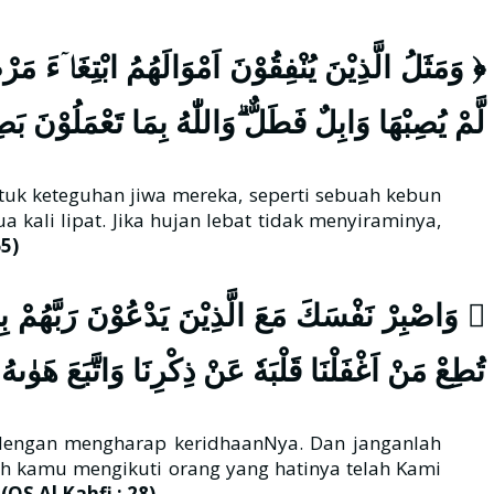
وَمَثَلُ الَّذِيْنَ يُنْفِقُوْنَ اَمْوَالَهُمُ ابْتِغَاۤءَ مَرْضَا
لَّمْ يُصِبْهَا وَابِلٌ فَطَلٌّ ۗوَاللّٰهُ بِمَا تَعْمَلُوْنَ  ﴾
k keteguhan jiwa mereka, seperti sebuah kebun
 kali lipat. Jika hujan lebat tidak menyiraminya,
5)
وَاصْبِرْ نَفْسَكَ مَعَ الَّذِيْنَ يَدْعُوْنَ رَبَّهُمْ بِالْ
تُطِعْ مَنْ اَغْفَلْنَا قَلْبَهٗ عَنْ ذِكْرِنَا وَاتَّبَعَ هَ ﴾
dengan mengharap keridhaanNya. Dan janganlah
h kamu mengikuti orang yang hatinya telah Kami
.
(QS Al Kahfi : 28).