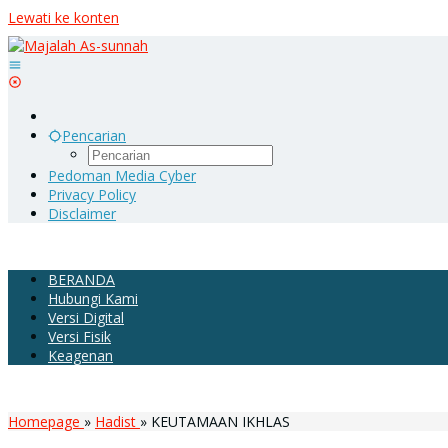
Lewati ke konten
Pencarian
Pedoman Media Cyber
Privacy Policy
Disclaimer
BERANDA
Hubungi Kami
Versi Digital
Versi Fisik
Keagenan
Homepage
»
Hadist
»
KEUTAMAAN IKHLAS