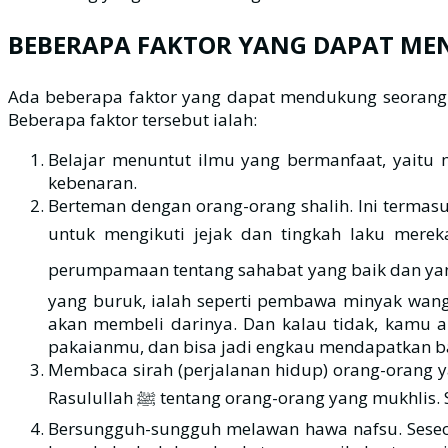
BEBERAPA FAKTOR YANG DAPAT ME
Ada beberapa faktor yang dapat mendukung seorang m
Beberapa faktor tersebut ialah:
Belajar menuntut ilmu yang bermanfaat, yaitu
kebenaran.
Berteman dengan orang-orang shalih. Ini termas
untuk mengikuti jejak dan tingkah laku mereka ya
perumpamaan tentang sahabat yang baik dan yang tidak baik dengan sabda Beliau ﷺ , yang
yang buruk, ialah seperti pembawa minyak wang
akan membeli darinya. Dan kalau tidak, kamu 
pakaianmu, dan bisa jadi engkau mendapatkan bau 
Membaca sirah (perjalanan hidup) orang-orang ya
Rasulullah ﷺ tentang orang-orang yang 
Bersungguh-sungguh melawan hawa nafsu. Seseor