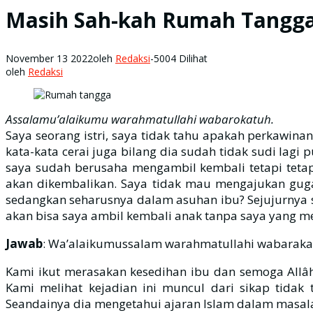
Masih Sah-kah Rumah Tangg
November 13 2022
oleh
Redaksi
-
5004 Dilihat
oleh
Redaksi
Assalamu’alaikumu warahmatullahi wabarokatuh.
Saya seorang istri, saya tidak tahu apakah perkawina
kata-kata cerai juga bilang dia sudah tidak sudi lagi 
saya sudah berusaha mengambil kembali tetapi tetap
akan dikembalikan. Saya tidak mau mengajukan guga
sedangkan seharusnya dalam asuhan ibu? Sejujurnya sa
akan bisa saya ambil kembali anak tanpa saya yang me
Jawab
: Wa’alaikumussalam warahmatullahi wabaraka
Kami ikut merasakan kesedihan ibu dan semoga Allâh
Kami melihat kejadian ini muncul dari sikap tidak
Seandainya dia mengetahui ajaran Islam dalam masalah 