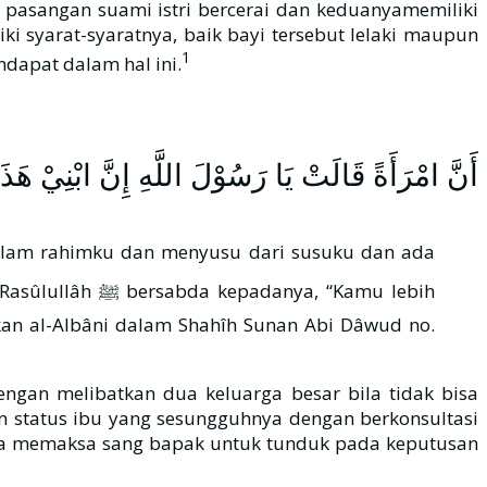
i syarat-syaratnya, baik bayi tersebut lelaki maupun
1
dapat dalam hal ini.
أَنَّ امْرَأَةً قَالَتْ يَا رَسُوْلَ اللَّهِ إِنَّ ابْنِيْ هَذ
a, “Kamu lebih
kan al-Albâni dalam Shahîh Sunan Abi Dâwud no.
ngan melibatkan dua keluarga besar bila tidak bisa
an status ibu yang sesungguhnya dengan berkonsultasi
bisa memaksa sang bapak untuk tunduk pada keputusan