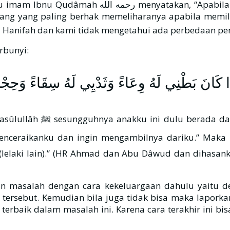
angan suami istri bercerai dan keduanyamemiliki
ang yang paling berhak memeliharanya apabila memilik
 Hanifah dan kami tidak mengetahui ada perbedaan pen
rbunyi:
َا كَانَ بَطْنِي لَهُ وِعَاءً وَثَدْيِي لَهُ سِقَاءً وَحِجْرِي
usu dari susuku dan ada
n ingin mengambilnya dariku.” Maka Rasûlullâh ﷺ bersabda kepadany
lelaki lain).” (HR Ahmad dan Abu Dâwud dan dihasan
an masalah dengan cara kekeluargaan dahulu yaitu de
tersebut. Kemudian bila juga tidak bisa maka lapork
erbaik dalam masalah ini. Karena cara terakhir ini 