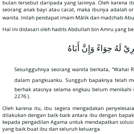
bulan tersebut daripada yang lainnya. Oleh karena itu imam Ibnu Qudâmah رحمه الله menyatakan, “Apabila pas
seorang anak bayi atau cacat, maka ibunya adalah or
wanita. Inilah pendapat imam Mâlik dan madzhab Abu
Hal ini didasari oleh hadits Abdullah bin Amru yang be
ْ لَهُ حِوَاءً وَإِنَّ أَبَاهُ
Sesungguhnya seorang wanita berkata, ”Wahai Rasûlullâh ﷺ sesungguhnya anakku ini dulu berada dalam rahimku dan meny
dalam pangkuanku. Sungguh bapaknya telah menceraikanku da
berhak atasnya selama engkau belum menikahi (
2276 ).
Oleh karena itu, ibu segera mengadakan penyelesai
dilakukan dengan baik-baik antara ibu dengan bapak 
kepada pengadilan Agama untuk mendapatkan solusi t
yang baik buat ibu dan seluruh keluarga.