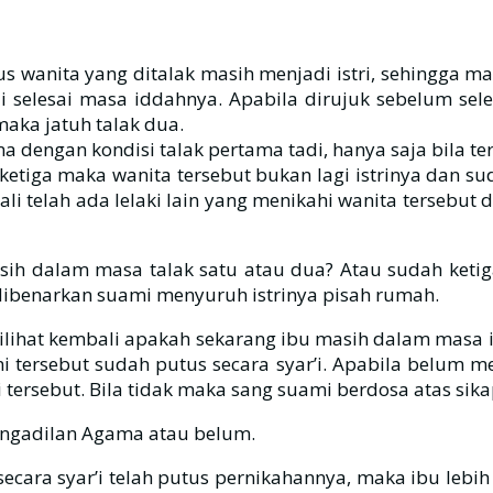
tus wanita yang ditalak masih menjadi istri, sehingga m
 selesai masa iddahnya. Apabila dirujuk sebelum sel
aka jatuh talak dua.
 dengan kondisi talak pertama tadi, hanya saja bila terj
ak ketiga maka wanita tersebut bukan lagi istrinya dan 
ali telah ada lelaki lain yang menikahi wanita tersebut
sih dalam masa talak satu atau dua? Atau sudah keti
 dibenarkan suami menyuruh istrinya pisah rumah.
ilihat kembali apakah sekarang ibu masih dalam masa 
 tersebut sudah putus secara syar’i. Apabila belum m
ersebut. Bila tidak maka sang suami berdosa atas sika
pengadilan Agama atau belum.
cara syar’i telah putus pernikahannya, maka ibu lebi