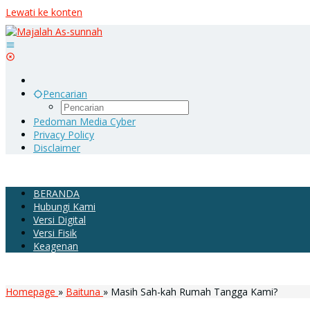
Lewati ke konten
Pencarian
Pedoman Media Cyber
Privacy Policy
Disclaimer
BERANDA
Hubungi Kami
Versi Digital
Versi Fisik
Keagenan
Homepage
»
Baituna
»
Masih Sah-kah Rumah Tangga Kami?