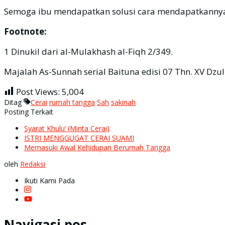
Semoga ibu mendapatkan solusi cara mendapatkannya d
Footnote:
1 Dinukil dari al-Mulakhash al-Fiqh 2/349.
Majalah As-Sunnah serial Baituna edisi 07 Thn. XV Dzu
Post Views:
5,004
Ditag
Cerai
rumah tangga
Sah
sakinah
Posting Terkait
Syarat Khulu’ (Minta Cerai)
ISTRI MENGGUGAT CERAI SUAMI
Memasuki Awal Kehidupan Berumah Tangga
oleh
Redaksi
Ikuti Kami Pada
Navigasi pos