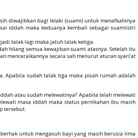
asih diwajibkan bagi lelaki (suami) untuk menafkahinya
esai iddah maka keduanya kembali sebagai suamiistri
adi talak lagi maka jatuh talak ketiga.
sudah hilang semua kewajiban suami atasnya. Setelah itu
 dan menceraikannya secara sah menurut aturan syari’at
ga. Apabila sudah talak tiga maka pisah rumah adalah
iddah atau sudah melewatinya? Apabila telah melewati
elewati masa iddah maka status pernikahan ibu masih
p tersebut.
h berhak untuk mengasuh bayi yang masih berusia lima