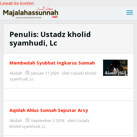
Lewati ke konten
Penulis:
Ustadz kholid
syamhudi, Lc
Membedah Syubhat Ingkarus Sunnah
Akidah
Januari 17 2020
oleh
Ustadz kholid
syamhudi, Lc
Aqidah Ahlus Sunnah Seputar Arsy
Akidah
September 3 2018
oleh
Ustadz
kholid syamhudi, Lc