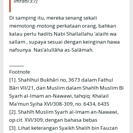
Imrân/3:7]
Di samping itu, mereka senang sekali
memotong-motong perkataan orang, bahkan
kalau perlu hadits Nabi Shallallahu ‘alaihi wa
sallam , supaya sesuai dengan keinginan hawa
nafsunya. Nas’alullâha as-Salâmah.
_______
Footnote
[1]. Shahîhul Bukhâri no, 3673 dalam Fathul
Bâri VII/21, dan Muslim dalam Shahîh Muslim Bi
Syarh al-Imam an-Nawawi, tahqiq: Khalail
Ma’mun Syiha XVI/308-309, no. 6434, 6435
[2]. Shahîh Muslim Syarh al-Imam an-Nawawi,
op.cit. XVI/309, dengan bahasa bebas
[3]. Lihat keterangan Syaikh Shalih bin Fauzan