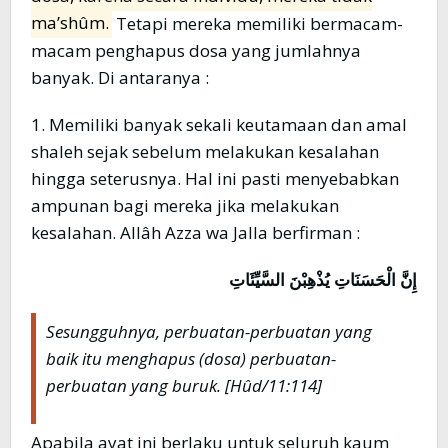
ma’shûm.
Tetapi mereka memiliki bermacam-
macam penghapus dosa yang jumlahnya
banyak. Di antaranya :
1. Memiliki banyak sekali keutamaan dan amal
shaleh sejak sebelum melakukan kesalahan
hingga seterusnya. Hal ini pasti menyebabkan
ampunan bagi mereka jika melakukan
kesalahan. Allâh Azza wa Jalla berfirman :
إِنَّ الْحَسَنَاتِ يُذْهِبْنَ السَّيِّئَاتِ
Sesungguhnya, perbuatan-perbuatan yang
baik itu menghapus (dosa) perbuatan-
perbuatan yang buruk
. [Hûd/11:114]
Apabila ayat ini berlaku untuk seluruh kaum