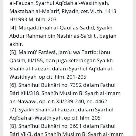
al-Fauzan; Syarhul Aqîdah al-Wasithiyah,
Maktabah al-Ma’arif, Riyadh, cet. VI, th. 1413
H/1993 M, hlm. 203
[4]. Muqaddimah al-Qaul as-Sadid, Syaikh
Abdur Rahman bin Nashir as-Sa’di t , bagian
akhir.
[5]. Majmû’ Fatâwâ, Jam’u wa Tartib: Ibnu
Qasim, III/155, dan juga keterangan Syaikh
Shalih al-Fauzan, dalam Syarhul Aqîdah al-
Wasithiyah, op.cit. hlm. 201-205
[6]. Shahihul Bukhâri no, 7352 dalam Fathul
Bâri XIII/318. Shahîh Muslim Bi Syarh al-Imam
an-Nawawi, op. cit. XII/239-240, no. 4462
[7]. Syaikh Shalih al-Fauzan, dalam Syarhul
Aqîdah al-Wasithiyah, op.cit. hlm. 205
[8]. Shahîhul Bukhâri no, 3651 dalam Fathul
Bâri VII/3, dan Shahîh Muslim Bi Syarh al-Imam