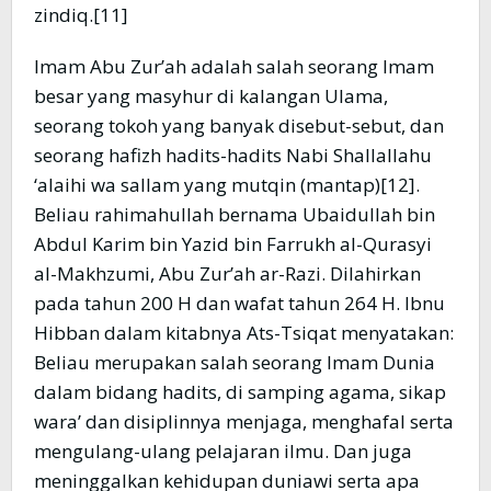
zindiq.[11]
Imam Abu Zur’ah adalah salah seorang Imam
besar yang masyhur di kalangan Ulama,
seorang tokoh yang banyak disebut-sebut, dan
seorang hafizh hadits-hadits Nabi Shallallahu
‘alaihi wa sallam yang mutqin (mantap)[12].
Beliau rahimahullah bernama Ubaidullah bin
Abdul Karim bin Yazid bin Farrukh al-Qurasyi
al-Makhzumi, Abu Zur’ah ar-Razi. Dilahirkan
pada tahun 200 H dan wafat tahun 264 H. Ibnu
Hibban dalam kitabnya Ats-Tsiqat menyatakan:
Beliau merupakan salah seorang Imam Dunia
dalam bidang hadits, di samping agama, sikap
wara’ dan disiplinnya menjaga, menghafal serta
mengulang-ulang pelajaran ilmu. Dan juga
meninggalkan kehidupan duniawi serta apa