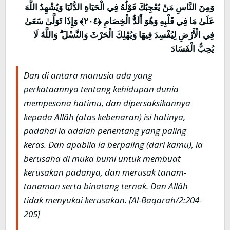
وَمِنَ النَّاسِ مَنْ يُعْجِبُكَ قَوْلُهُ فِي الْحَيَاةِ الدُّنْيَا وَيُشْهِدُ اللَّهَ
عَلَىٰ مَا فِي قَلْبِهِ وَهُوَ أَلَدُّ الْخِصَامِ ﴿٢٠٤﴾ وَإِذَا تَوَلَّىٰ سَعَىٰ
فِي الْأَرْضِ لِيُفْسِدَ فِيهَا وَيُهْلِكَ الْحَرْثَ وَالنَّسْلَ ۗ وَاللَّهُ لَا
يُحِبُّ الْفَسَادَ
Dan di antara manusia ada yang
perkataannya tentang kehidupan dunia
mempesona hatimu, dan dipersaksikannya
kepada Allâh (atas kebenaran) isi hatinya,
padahal ia adalah penentang yang paling
keras. Dan apabila ia berpaling (dari kamu), ia
berusaha di muka bumi untuk membuat
kerusakan padanya, dan merusak tanam-
tanaman serta binatang ternak. Dan Allâh
tidak menyukai kerusakan
. [Al-Baqarah/2:204-
205]