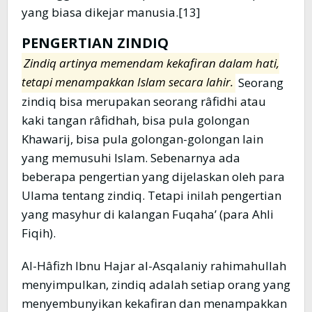
yang biasa dikejar manusia.[13]
PENGERTIAN ZINDIQ
Zindiq artinya memendam kekafiran dalam hati,
tetapi menampakkan Islam secara lahir.
Seorang
zindiq bisa merupakan seorang râfidhi atau
kaki tangan râfidhah, bisa pula golongan
Khawarij, bisa pula golongan-golongan lain
yang memusuhi Islam. Sebenarnya ada
beberapa pengertian yang dijelaskan oleh para
Ulama tentang zindiq. Tetapi inilah pengertian
yang masyhur di kalangan Fuqaha’ (para Ahli
Fiqih).
Al-Hâfizh Ibnu Hajar al-Asqalaniy rahimahullah
menyimpulkan, zindiq adalah setiap orang yang
menyembunyikan kekafiran dan menampakkan