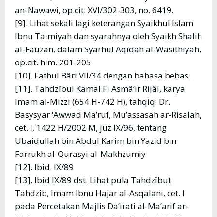
an-Nawawi, op.cit. XVI/302-303, no. 6419.
[9]. Lihat sekali lagi keterangan Syaikhul Islam
Ibnu Taimiyah dan syarahnya oleh Syaikh Shalih
al-Fauzan, dalam Syarhul Aqîdah al-Wasithiyah,
op.cit. hlm. 201-205
[10]. Fathul Bâri VII/34 dengan bahasa bebas.
[11]. Tahdzîbul Kamal Fi Asmâ’ir Rijâl, karya
Imam al-Mizzi (654 H-742 H), tahqiq: Dr.
Basysyar ‘Awwad Ma’ruf, Mu’assasah ar-Risalah,
cet. I, 1422 H/2002 M, juz IX/96, tentang
Ubaidullah bin Abdul Karim bin Yazid bin
Farrukh al-Qurasyi al-Makhzumiy
[12]. Ibid. IX/89
[13]. Ibid IX/89 dst. Lihat pula Tahdzîbut
Tahdzîb, Imam Ibnu Hajar al-Asqalani, cet. I
pada Percetakan Majlis Da’irati al-Ma’arif an-