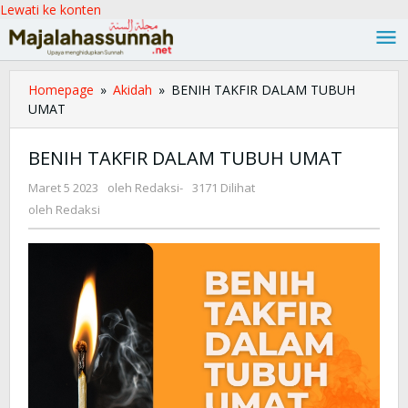
Lewati ke konten
Homepage
»
Akidah
»
BENIH TAKFIR DALAM TUBUH
UMAT
BENIH TAKFIR DALAM TUBUH UMAT
Maret 5 2023
oleh
Redaksi
-
3171 Dilihat
oleh
Redaksi