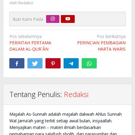
oleh
Redaksi
Ikuti Kami Pada
Navigasi
Pos sebelumnya
Pos berikutnya
pos
PERINTAH PERTAMA
PERINCIAN PEMBAGIAN
DALAM AL-QUR`ÂN
HARTA WARIS
Tentang Penulis:
Redaksi
Majalah As-Sunnah adalah majalah dakwah Ahlus Sunnah
Wal Jama’ah yang terbit setiap awal bulan, insyaallah.
Menyajikan materi – materi ilmiah berdasarkan
pemahaman para salafush sholih, dari narasumber dan