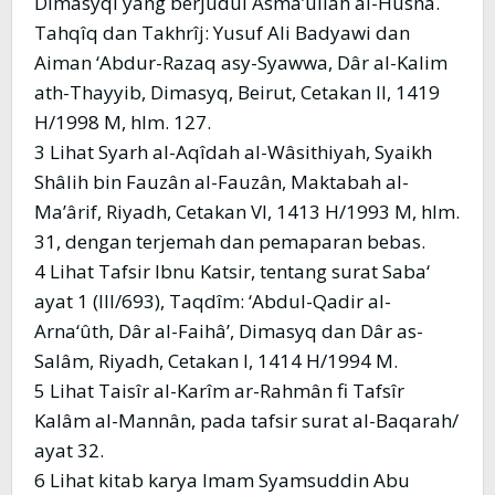
Dimasyqi yang berjudul Asma’ullah al-Husnâ.
Tahqîq dan Takhrîj: Yusuf Ali Badyawi dan
Aiman ‘Abdur-Razaq asy-Syawwa, Dâr al-Kalim
ath-Thayyib, Dimasyq, Beirut, Cetakan II, 1419
H/1998 M, hlm. 127.
3 Lihat Syarh al-Aqîdah al-Wâsithiyah, Syaikh
Shâlih bin Fauzân al-Fauzân, Maktabah al-
Ma’ârif, Riyadh, Cetakan VI, 1413 H/1993 M, hlm.
31, dengan terjemah dan pemaparan bebas.
4 Lihat Tafsir Ibnu Katsir, tentang surat Saba‘
ayat 1 (III/693), Taqdîm: ‘Abdul-Qadir al-
Arna‘ûth, Dâr al-Faihâ’, Dimasyq dan Dâr as-
Salâm, Riyadh, Cetakan I, 1414 H/1994 M.
5 Lihat Taisîr al-Karîm ar-Rahmân fi Tafsîr
Kalâm al-Mannân, pada tafsir surat al-Baqarah/
ayat 32.
6 Lihat kitab karya Imam Syamsuddin Abu