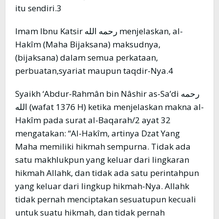
itu sendiri.3
Imam Ibnu Katsir رحمه الله menjelaskan, al-
Hakîm (Maha Bijaksana) maksudnya,
(bijaksana) dalam semua perkataan,
perbuatan,syariat maupun taqdir-Nya.4
Syaikh ‘Abdur-Rahmân bin Nâshir as-Sa’di رحمه
الله (wafat 1376 H) ketika menjelaskan makna al-
Hakîm pada surat al-Baqarah/2 ayat 32
mengatakan: “Al-Hakîm, artinya Dzat Yang
Maha memiliki hikmah sempurna. Tidak ada
satu makhlukpun yang keluar dari lingkaran
hikmah Allahk, dan tidak ada satu perintahpun
yang keluar dari lingkup hikmah-Nya. Allahk
tidak pernah menciptakan sesuatupun kecuali
untuk suatu hikmah, dan tidak pernah