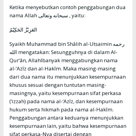
Ketika menyebutkan contoh penggabungan dua
nama Allah سبحانه وتعالى , yaitu:
العَزِيْزُ الحَكِيْمُ
Syaikh Muhammad bin Shâlih al-Utsaimin رحمه
الله mengatakan: Sesungguhnya di dalam Al-
Qur‘ân, Allahlbanyak menggabungkan nama
al-‘Azîz dan al-Hakîm. Maka masing-masing
dari dua nama itu menunjukkan kesempurnaan
khusus sesuai dengan tuntutan masing-
masingnya, yaitu kesempurnaan sifat perkasa
(‘izzah) pada nama al-‘Azîz, dan kesempurnaan
hukum serta hikmah pada nama al-Hakîm.
Penggabungan antara keduanya menunjukkan
kesempurnaan lain, yaitu bahwa kesempurnaan
sifat perkasa-Nya disertai dengan