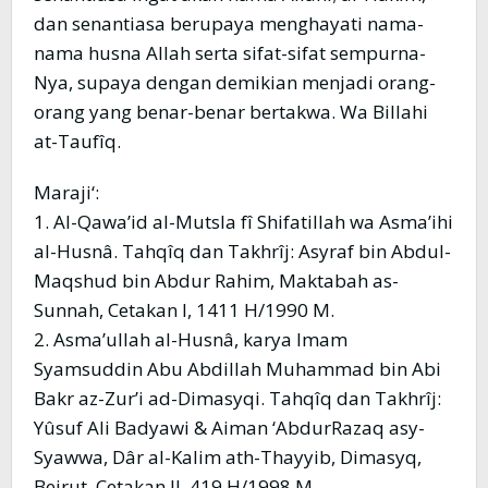
dan senantiasa berupaya menghayati nama-
nama husna Allah serta sifat-sifat sempurna-
Nya, supaya dengan demikian menjadi orang-
orang yang benar-benar bertakwa. Wa Billahi
at-Taufîq.
Maraji‘:
1. Al-Qawa’id al-Mutsla fî Shifatillah wa Asma’ihi
al-Husnâ. Tahqîq dan Takhrîj: Asyraf bin Abdul-
Maqshud bin Abdur Rahim, Maktabah as-
Sunnah, Cetakan I, 1411 H/1990 M.
2. Asma’ullah al-Husnâ, karya Imam
Syamsuddin Abu Abdillah Muhammad bin Abi
Bakr az-Zur’i ad-Dimasyqi. Tahqîq dan Takhrîj:
Yûsuf Ali Badyawi & Aiman ‘AbdurRazaq asy-
Syawwa, Dâr al-Kalim ath-Thayyib, Dimasyq,
Beirut, Cetakan II, 419 H/1998 M.