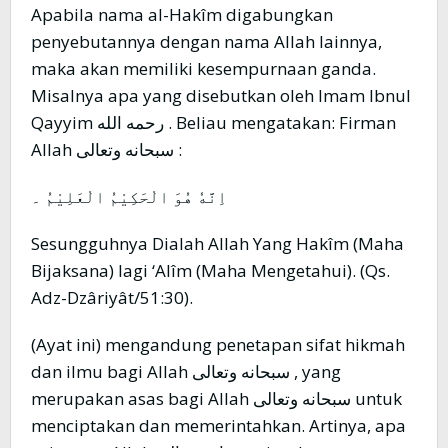
Apabila nama al-Hakîm digabungkan
penyebutannya dengan nama Allah lainnya,
maka akan memiliki kesempurnaan ganda.
Misalnya apa yang disebutkan oleh Imam Ibnul
Qayyim رحمه الله . Beliau mengatakan: Firman
Allah سبحانه وتعالى :
اِنَّهٗ هُوَ الْحَكِيْمُ الْعَلِيْمُ ۔
Sesungguhnya Dialah Allah Yang Hakîm (Maha
Bijaksana) lagi ‘Alîm (Maha Mengetahui). (Qs.
Adz-Dzâriyât/51:30).
(Ayat ini) mengandung penetapan sifat hikmah
dan ilmu bagi Allah سبحانه وتعالى , yang
merupakan asas bagi Allah سبحانه وتعالى untuk
menciptakan dan memerintahkan. Artinya, apa