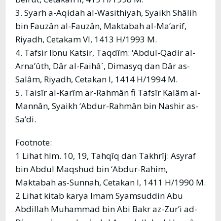
3. Syarh a-Aqidah al-Wasithiyah, Syaikh Shâlih
bin Fauzân al-Fauzân, Maktabah al-Ma’arif,
Riyadh, Cetakam VI, 1413 H/1993 M.
4. Tafsir Ibnu Katsir, Taqdîm: ‘Abdul-Qadir al-
Arna’ûth, Dâr al-Faihâ`, Dimasyq dan Dâr as-
Salâm, Riyadh, Cetakan I, 1414 H/1994 M.
5. Taisîr al-Karîm ar-Rahmân fi Tafsîr Kalâm al-
Mannân, Syaikh ‘Abdur-Rahmân bin Nashir as-
Sa’di.
Footnote:
1 Lihat hlm. 10, 19, Tahqîq dan Takhrîj: Asyraf
bin Abdul Maqshud bin ‘Abdur-Rahim,
Maktabah as-Sunnah, Cetakan I, 1411 H/1990 M.
2 Lihat kitab karya Imam Syamsuddin Abu
Abdillah Muhammad bin Abi Bakr az-Zur’i ad-