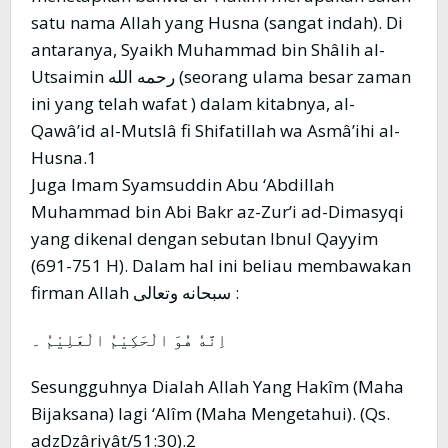
satu nama Allah yang Husna (sangat indah). Di
antaranya, Syaikh Muhammad bin Shâlih al-
Utsaimin رحمه الله (seorang ulama besar zaman
ini yang telah wafat ) dalam kitabnya, al-
Qawâ’id al-Mutslâ fi Shifatillah wa Asmâ’ihi al-
Husna.1
Juga Imam Syamsuddin Abu ‘Abdillah
Muhammad bin Abi Bakr az-Zur’i ad-Dimasyqi
yang dikenal dengan sebutan Ibnul Qayyim
(691-751 H). Dalam hal ini beliau membawakan
firman Allah سبحانه وتعالى :
اِنَّهٗ هُوَ الْحَكِيْمُ الْعَلِيْمُ ۔
Sesungguhnya Dialah Allah Yang Hakîm (Maha
Bijaksana) lagi ‘Alîm (Maha Mengetahui). (Qs.
adzDzâriyât/51:30).2