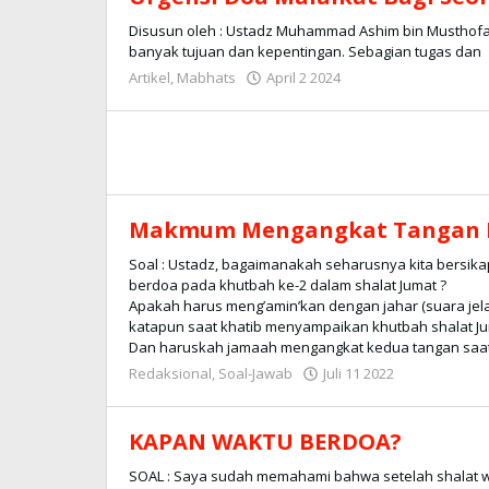
Disusun oleh : Ustadz Muhammad Ashim bin Musthofa, Lc. Allâh عزوجل menciptakan para
banyak tujuan dan kepentingan. Sebagian tugas dan
Artikel
,
Mabhats
April 2 2024
oleh
Redaksi
Makmum Mengangkat Tangan Ke
Soal : Ustadz, bagaimanakah seharusnya kita bersik
berdoa pada khutbah ke-2 dalam shalat Jumat ?
Apakah harus meng’amin’kan dengan jahar (suara je
katapun saat khatib menyampaikan khutbah shalat Ju
Dan haruskah jamaah mengangkat kedua tangan saat
Redaksional
,
Soal-Jawab
Juli 11 2022
oleh
Redaksi
KAPAN WAKTU BERDOA?
SOAL : Saya sudah memahami bahwa setelah shalat wa