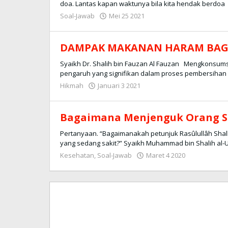
doa. Lantas kapan waktunya bila kita hendak berdoa
Soal-Jawab
Mei 25 2021
oleh
Redaksi
DAMPAK MAKANAN HARAM BAG
Syaikh Dr. Shalih bin Fauzan Al Fauzan Mengkonsums
pengaruh yang signifikan dalam proses pembersihan
Hikmah
Januari 3 2021
oleh
Redaksi
Bagaimana Menjenguk Orang S
Pertanyaan. “Bagaimanakah petunjuk Rasûlullâh Shall
yang sedang sakit?” Syaikh Muhammad bin Shalih al-U
Kesehatan
,
Soal-Jawab
Maret 4 2020
oleh
Redaksi