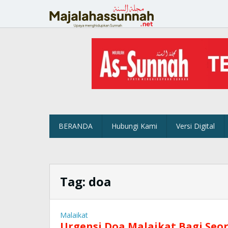
Lewati
ke
konten
BERANDA
Hubungi Kami
Versi Digital
Tag:
doa
Malaikat
Urgensi Doa Malaikat Bagi Se