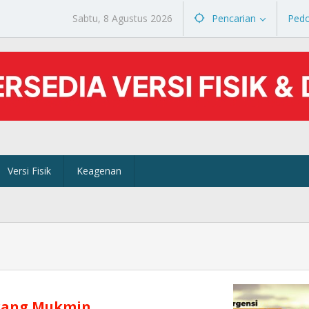
Sabtu, 8 Agustus 2026
Pencarian
Ped
Versi Fisik
Keagenan
orang Mukmin