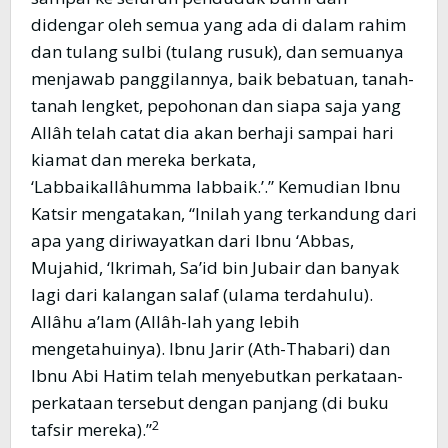
didengar oleh semua yang ada di dalam rahim
dan tulang sulbi (tulang rusuk), dan semuanya
menjawab panggilannya, baik bebatuan, tanah-
tanah lengket, pepohonan dan siapa saja yang
Allâh telah catat dia akan berhaji sampai hari
kiamat dan mereka berkata,
‘Labbaikallâhumma labbaik.’.” Kemudian Ibnu
Katsir mengatakan, “Inilah yang terkandung dari
apa yang diriwayatkan dari Ibnu ‘Abbas,
Mujahid, ‘Ikrimah, Sa’id bin Jubair dan banyak
lagi dari kalangan salaf (ulama terdahulu).
Allâhu a’lam (Allâh-lah yang lebih
mengetahuinya). Ibnu Jarir (Ath-Thabari) dan
Ibnu Abi Hatim telah menyebutkan perkataan-
perkataan tersebut dengan panjang (di buku
2
tafsir mereka).”