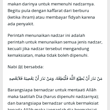
makan darinya untuk memenuhi nadzarnya.
Begitu pula dengan kaffarat dari berburu
(ketika ihram) atau membayar fidyah karena
ada penyakit.
Perintah menunaikan nadzar ini adalah
perintah untuk menunaikan semua jenis nadzar,
kecuali jika nadzar tersebut mengandung
kemaksiatan, maka tidak boleh dipenuhi.
Nabi ﷺ bersabda:
مَنْ نَذَرَ أَنْ يُطِيْعَ اللَّهَ فَلْيُطِعْهُ، وَمَنْ نَذَرَ أَنْ يَعْصِيَهُ فَلاَيَعْصِهِ
Barangsiapa bernadzar untuk mentaati Allâh
maka taatilah Dia (harus dipenuhi nadzarnya);
dan barangsiapa bernadzar untuk bermaksiat
kepada Allâh maka janganlah dia bermaksiat