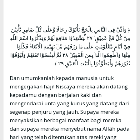
﴿ وَاَذِّنْ فِى النَّاسِ بِالْحَجِّ يَأْتُوْكَ رِجَالًا وَّعَلٰى كُلِّ ضَامِرٍ يَّأْتِيْنَ
مِنْ كُلِّ فَجٍّ عَمِيْقٍ ۙ ٢٧ لِّيَشْهَدُوْا مَنَافِعَ لَهُمْ وَيَذْكُرُوا اسْمَ اللّٰهِ
فِيْٓ اَيَّامٍ مَّعْلُوْمٰتٍ عَلٰى مَا رَزَقَهُمْ مِّنْۢ بَهِيْمَةِ الْاَنْعَامِۚ فَكُلُوْا
مِنْهَا وَاَطْعِمُوا الْبَاۤىِٕسَ الْفَقِيْرَ ۖ ٢٨ ثُمَّ لْيَقْضُوْا تَفَثَهُمْ وَلْيُوْفُوْا
نُذُوْرَهُمْ وَلْيَطَّوَّفُوْا بِالْبَيْتِ الْعَتِيْقِ ٢٩ ﴾
Dan umumkanlah kepada manusia untuk
mengerjakan haji! Niscaya mereka akan datang
kepadamu dengan berjalan kaki dan
mengendarai unta yang kurus yang datang dari
segenap penjuru yang jauh. Supaya mereka
menyaksikan berbagai manfaat bagi mereka
dan supaya mereka menyebut nama Allâh pada
hari yang telah ditentukan atas rezeki yang