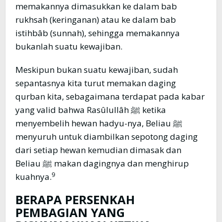
memakannya dimasukkan ke dalam bab
rukhsah (keringanan) atau ke dalam bab
istihbâb (sunnah), sehingga memakannya
bukanlah suatu kewajiban.
Meskipun bukan suatu kewajiban, sudah
sepantasnya kita turut memakan daging
qurban kita, sebagaimana terdapat pada kabar
yang valid bahwa Rasûlullâh ﷺ ketika
menyembelih hewan hadyu-nya, Beliau ﷺ
menyuruh untuk diambilkan sepotong daging
dari setiap hewan kemudian dimasak dan
Beliau ﷺ makan dagingnya dan menghirup
9
kuahnya.
BERAPA PERSENKAH
PEMBAGIAN YANG