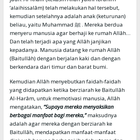
‘alaihissalâm) telah melakukan hal tersebut,
kemudian setelahnya adalah anak (keturunan)
beliau, yaitu Muhammad ﷺ . Mereka berdua
menyeru manusia agar berhaji ke rumah Allâh…
Dan telah terjadi apa yang Allâh janjikan
kepadanya. Manusia datang ke rumah Allâh
(Baitullâh) dengan berjalan kaki dan dengan
berkendara dari timur dan barat bumi.
Kemudian Allâh menyebutkan faidah-faidah
yang didapatkan ketika berziarah ke Baitullâh
Al-Harâm, untuk memotivasi manusia, Allâh
mengatakan,
“Supaya mereka menyaksikan
berbagai manfaat bagi mereka,”
maksudnya
adalah agar mereka dengan berziarah ke
Baitullâh, mendapatkan manfaat-manfaat