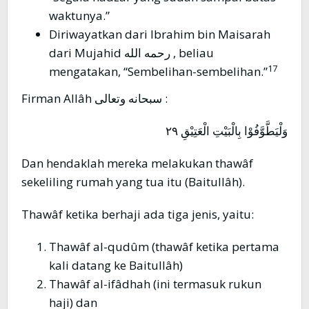
waktunya.”
Diriwayatkan dari Ibrahim bin Maisarah
dari Mujahid رحمه الله , beliau
17
mengatakan, “Sembelihan-sembelihan.”
Firman Allâh سبحانه وتعالى :
وَلْيَطَّوَّفُوْا بِالْبَيْتِ الْعَتِيْقِ ٢٩
Dan hendaklah mereka melakukan thawâf
sekeliling rumah yang tua itu (Baitullâh).
Thawâf ketika berhaji ada tiga jenis, yaitu:
Thawâf al-qudûm (thawâf ketika pertama
kali datang ke Baitullâh)
Thawâf al-ifâdhah (ini termasuk rukun
haji) dan