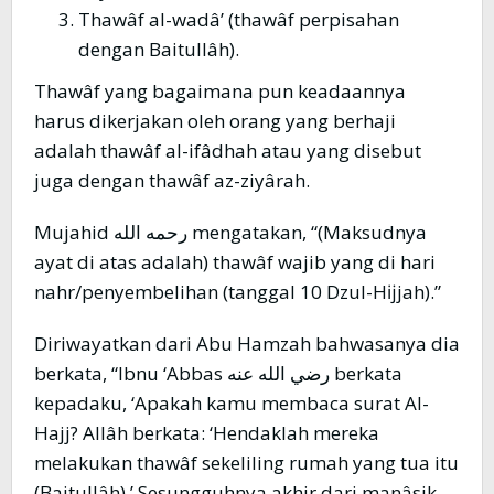
Thawâf al-wadâ’ (thawâf perpisahan
dengan Baitullâh).
Thawâf yang bagaimana pun keadaannya
harus dikerjakan oleh orang yang berhaji
adalah thawâf al-ifâdhah atau yang disebut
juga dengan thawâf az-ziyârah.
Mujahid رحمه الله mengatakan, “(Maksudnya
ayat di atas adalah) thawâf wajib yang di hari
nahr/penyembelihan (tanggal 10 Dzul-Hĳjah).”
Diriwayatkan dari Abu Hamzah bahwasanya dia
berkata, “Ibnu ‘Abbas رضي الله عنه berkata
kepadaku, ‘Apakah kamu membaca surat Al-
Hajj? Allâh berkata: ‘Hendaklah mereka
melakukan thawâf sekeliling rumah yang tua itu
(Baitullâh).’ Sesungguhnya akhir dari manâsik