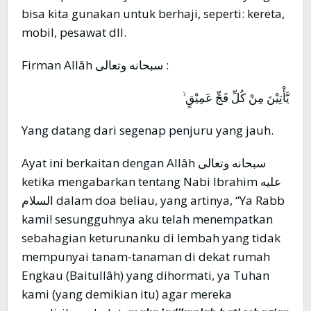
bisa kita gunakan untuk berhaji, seperti: kereta,
mobil, pesawat dll.
Firman Allâh سبحانه وتعالى :
يَّأْتِيْنَ مِنْ كُلِّ فَجٍّ عَمِيْقٍ ۙ
Yang datang dari segenap penjuru yang jauh.
Ayat ini berkaitan dengan Allâh سبحانه وتعالى
ketika mengabarkan tentang Nabi Ibrahim عليه
السلام dalam doa beliau, yang artinya, “Ya Rabb
kami! sesungguhnya aku telah menempatkan
sebahagian keturunanku di lembah yang tidak
mempunyai tanam-tanaman di dekat rumah
Engkau (Baitullâh) yang dihormati, ya Tuhan
kami (yang demikian itu) agar mereka