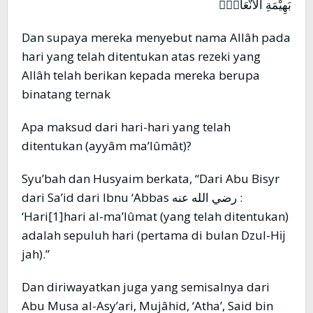
بَهِيْمَةِ الْاَنْعَامِۚ
Dan supaya mereka menyebut nama Allâh pada
hari yang telah ditentukan atas rezeki yang
Allâh telah berikan kepada mereka berupa
binatang ternak
Apa maksud dari hari-hari yang telah
ditentukan (ayyâm ma’lûmât)?
Syu’bah dan Husyaim berkata, “Dari Abu Bisyr
dari Sa’id dari Ibnu ‘Abbas رضي الله عنه :
‘Hari[1]hari al-ma’lûmat (yang telah ditentukan)
adalah sepuluh hari (pertama di bulan Dzul-Hĳ
jah).”
Dan diriwayatkan juga yang semisalnya dari
Abu Musa al-Asy’ari, Mujâhid, ‘Atha’, Said bin