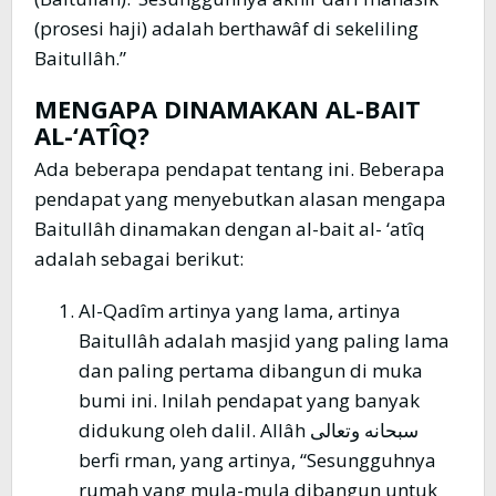
(prosesi haji) adalah berthawâf di sekeliling
Baitullâh.”
MENGAPA DINAMAKAN AL-BAIT
AL-‘ATÎQ?
Ada beberapa pendapat tentang ini. Beberapa
pendapat yang menyebutkan alasan mengapa
Baitullâh dinamakan dengan al-bait al- ‘atîq
adalah sebagai berikut:
Al-Qadîm artinya yang lama, artinya
Baitullâh adalah masjid yang paling lama
dan paling pertama dibangun di muka
bumi ini. Inilah pendapat yang banyak
didukung oleh dalil. Allâh سبحانه وتعالى
berfi rman, yang artinya, “Sesungguhnya
rumah yang mula-mula dibangun untuk