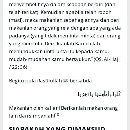
menyembelihnya dalam keadaan berdiri (dan
telah terikat). Kemudian apabila telah roboh
(mati), maka makanlah sebahagiannya dan beri
makanlah orang yang rela dengan apa yang ada
padanya (yang tidak meminta-minta) dan orang
yang meminta. Demikianlah Kami telah
menundukkan unta-unta itu kepada kamu,
mudah-mudahan kamu bersyukur.” (QS. Al-Hajj
/ 22: 36)
Begitu pula Rasûlullâh ﷺ bersabda:
كُلُوْا وَأَطْعِمُوْا وَادَّخِرُوْا
Makanlah oleh kalian! Berikanlah makan orang
10
lain dan simpanlah!
SIAPAKAH YANG DIMAKSUD