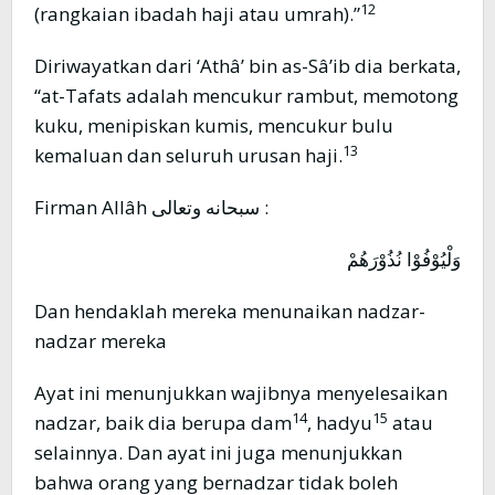
12
(rangkaian ibadah haji atau umrah).”
Diriwayatkan dari ‘Athâ’ bin as-Sâ’ib dia berkata,
“at-Tafats adalah mencukur rambut, memotong
kuku, menipiskan kumis, mencukur bulu
13
kemaluan dan seluruh urusan haji.
Firman Allâh سبحانه وتعالى :
وَلْيُوْفُوْا نُذُوْرَهُمْ
Dan hendaklah mereka menunaikan nadzar-
nadzar mereka
Ayat ini menunjukkan wajibnya menyelesaikan
14
15
nadzar, baik dia berupa dam
, hadyu
atau
selainnya. Dan ayat ini juga menunjukkan
bahwa orang yang bernadzar tidak boleh