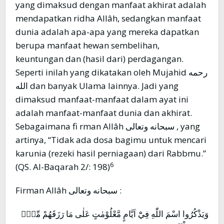
yang dimaksud dengan manfaat akhirat adalah
mendapatkan ridha Allâh, sedangkan manfaat
dunia adalah apa-apa yang mereka dapatkan
berupa manfaat hewan sembelihan,
keuntungan dan (hasil dari) perdagangan.
Seperti inilah yang dikatakan oleh Mujahid رحمه
الله dan banyak Ulama lainnya. Jadi yang
dimaksud manfaat-manfaat dalam ayat ini
adalah manfaat-manfaat dunia dan akhirat.
Sebagaimana fi rman Allâh سبحانه وتعالى , yang
artinya, “Tidak ada dosa bagimu untuk mencari
karunia (rezeki hasil perniagaan) dari Rabbmu.”
6
(QS. Al-Baqarah 2/: 198)
Firman Allâh سبحانه وتعالى :
وَيَذْكُرُوا اسْمَ اللّٰهِ فِيْٓ اَيَّامٍ مَّعْلُوْمٰتٍ عَلٰى مَا رَزَقَهُمْ مِّنْۢ