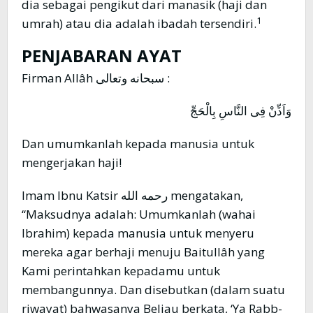
dia sebagai pengikut dari manasik (haji dan
1
umrah) atau dia adalah ibadah tersendiri.
PENJABARAN AYAT
Firman Allâh سبحانه وتعالى :
وَاَذِّنْ فِى النَّاسِ بِالْحَجِّ
Dan umumkanlah kepada manusia untuk
mengerjakan haji!
Imam Ibnu Katsir رحمه الله mengatakan,
“Maksudnya adalah: Umumkanlah (wahai
Ibrahim) kepada manusia untuk menyeru
mereka agar berhaji menuju Baitullâh yang
Kami perintahkan kepadamu untuk
membangunnya. Dan disebutkan (dalam suatu
riwayat) bahwasanya Beliau berkata, ‘Ya Rabb-