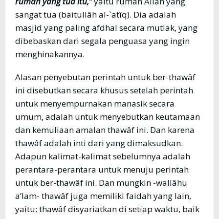
rumah yang tua itu,”
yaitu rumah Allâh yang
sangat tua (baitullâh al-`atîq). Dia adalah
masjid yang paling afdhal secara mutlak, yang
dibebaskan dari segala penguasa yang ingin
menghinakannya.
Alasan penyebutan perintah untuk ber-thawâf
ini disebutkan secara khusus setelah perintah
untuk menyempurnakan manasik secara
umum, adalah untuk menyebutkan keutamaan
dan kemuliaan amalan thawâf ini. Dan karena
thawâf adalah inti dari yang dimaksudkan.
Adapun kalimat-kalimat sebelumnya adalah
perantara-perantara untuk menuju perintah
untuk ber-thawâf ini. Dan mungkin -wallâhu
a’lam- thawâf juga memiliki faidah yang lain,
yaitu: thawâf disyariatkan di setiap waktu, baik