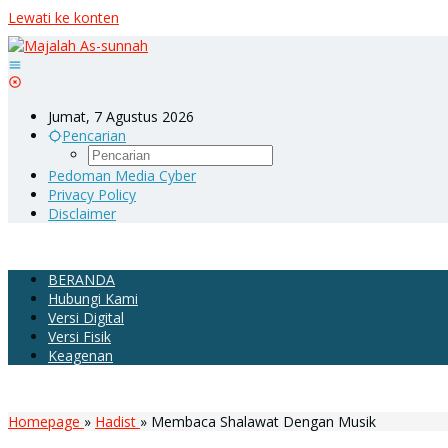
Lewati ke konten
Jumat, 7 Agustus 2026
Pencarian
Pedoman Media Cyber
Privacy Policy
Disclaimer
BERANDA
Hubungi Kami
Versi Digital
Versi Fisik
Keagenan
Homepage
»
Hadist
»
Membaca Shalawat Dengan Musik