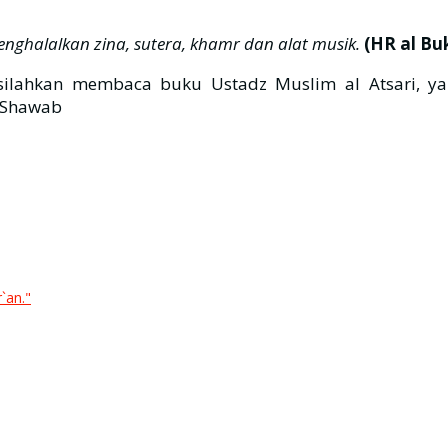
ghalalkan zina, sutera, khamr dan alat musik.
(HR al Buk
, silahkan membaca buku Ustadz Muslim al Atsari,
h-Shawab
`an."