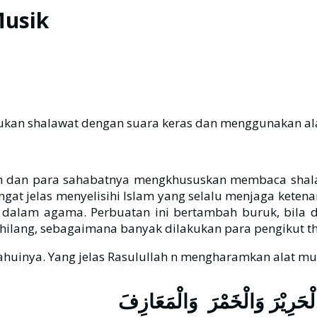
usik
kan shalawat dengan suara keras dan menggunakan ala
n dan para sahabatnya mengkhususkan membaca shalaw
gat jelas menyelisihi Islam yang selalu menjaga keten
h dalam agama. Perbuatan ini bertambah buruk, bila 
hilang, sebagaimana banyak dilakukan para pengikut th
huinya. Yang jelas Rasulullah n mengharamkan alat mu
وَالْحَرِيْرَ وَالْخَمْرَ وَالْمَعَازِفَ