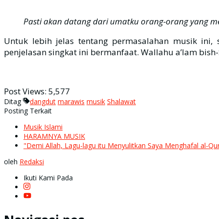
Pasti akan datang dari umatku orang-orang yang men
Untuk lebih jelas tentang permasalahan musik ini
penjelasan singkat ini bermanfaat. Wallahu a’lam bis
Post Views:
5,577
Ditag
dangdut
marawis
musik
Shalawat
Posting Terkait
Musik Islami
HARAMNYA MUSIK
"Demi Allah, Lagu-lagu itu Menyulitkan Saya Menghafal al-Qur
oleh
Redaksi
Ikuti Kami Pada