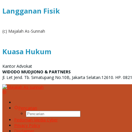
Langganan Fisik
(c) Majalah As-Sunnah
Kuasa Hukum
Kantor Advokat
WIDODO MUDJIONO & PARTNERS
Jl. Let Jend. Tb. Simatupang No.10B, Jakarta Selatan.12610. HP. 08
Pencarian
Pedoman Media Cyber
Privacy Policy
Disclaimer