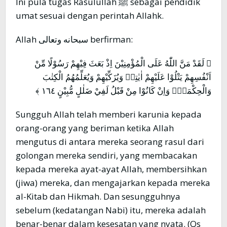
Ini pula tugas Rasulullah ﷺ sebagai pendidik
umat sesuai dengan perintah Allahk.
Allah سبحانه وتعالى berfirman:
﴿ لَقَدْ مَنَّ اللّٰهُ عَلَى الْمُؤْمِنِيْنَ اِذْ بَعَثَ فِيْهِمْ رَسُوْلًا مِّنْ
اَنْفُسِهِمْ يَتْلُوْا عَلَيْهِمْ اٰيٰتِهٖ وَيُزَكِّيْهِمْ وَيُعَلِّمُهُمُ الْكِتٰبَ
وَالْحِكْمَةَۚ وَاِنْ كَانُوْا مِنْ قَبْلُ لَفِيْ ضَلٰلٍ مُّبِيْنٍ ١٦٤ ﴾
Sungguh Allah telah memberi karunia kepada
orang-orang yang beriman ketika Allah
mengutus di antara mereka seorang rasul dari
golongan mereka sendiri, yang membacakan
kepada mereka ayat-ayat Allah, membersihkan
(jiwa) mereka, dan mengajarkan kepada mereka
al-Kitab dan Hikmah. Dan sesungguhnya
sebelum (kedatangan Nabi) itu, mereka adalah
benar-benar dalam kesesatan yang nyata. (Qs