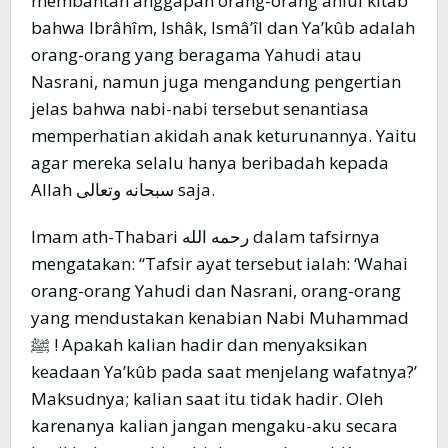
membantah anggapan orang-orang ahlul kitab
bahwa Ibrâhîm, Ishâk, Ismâ’îl dan Ya’kûb adalah
orang-orang yang beragama Yahudi atau
Nasrani, namun juga mengandung pengertian
jelas bahwa nabi-nabi tersebut senantiasa
memperhatian akidah anak keturunannya. Yaitu
agar mereka selalu hanya beribadah kepada
Allah سبحانه وتعالى saja.
Imam ath-Thabari رحمه الله dalam tafsirnya
mengatakan: “Tafsir ayat tersebut ialah: ‘Wahai
orang-orang Yahudi dan Nasrani, orang-orang
yang mendustakan kenabian Nabi Muhammad
ﷺ ! Apakah kalian hadir dan menyaksikan
keadaan Ya’kûb pada saat menjelang wafatnya?’
Maksudnya; kalian saat itu tidak hadir. Oleh
karenanya kalian jangan mengaku-aku secara