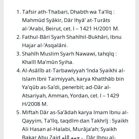
Tafsir ath-Thabari, Dhabth wa Ta’lîq :
Mahmûd Syâkir, Dâr Ihyâ’ at-Turâts
al-’Arabi, Beirut, cet. I – 1421 H/2001 M.
Fathul-Bâri Syarh Shahîhil-Bukhâri, Ibnu
Hajar al-’Asqalâni.
Shahîh Muslim Syarh Nawawi, tahqîq :
Khalîl Ma’mûn Syiha.
Al-Asâlîb at-Tarbawiyyah ‘Inda Syaikhi al-
Islam Ibni Taimiyyah, karya Khatthâb bin
Ya’qûb as-Sa’di, penerbit; ad-Dâr al-
Atsariyah, Amman, Yordan, cet. I – 1429
H/2008 M.
Miftah Dâr as-Sa’âdah karya Imam Ibnu al-
Qayyim, Ta’lîq, taqdîm dan Takhrîj : Syaikh
Ali Hasan al-Halabi, Murâja’ah; Syaikh
Bakar Abu Zaid رحمه الله , Dâr Ibnu al-