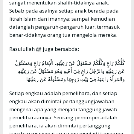
sangat menentukan shalih-tidaknya anak.
Sebab pada asalnya setiap anak berada pada
fitrah Islam dan imannya; sampai kemudian
datanglah pengaruh-pengaruh luar, termasuk
benar-tidaknya orang tua mengelola mereka.
Rasulullah ﷺ juga bersabda:
كُلُّكُمْ رَاعٍ وَكُلُّكُمْ مَسْئوْلٌ عَنْ رَعِيَّتِهِ، الْإِمَامُ رَاعٍ وَمَسْئُوْلٌ
عَنْ رَعِيَّتِهِ والرَّجُلُ رَاعٍ فِيْ أَهْلِهِ وَهُوَ مَسْئُوْلٌ عَنْ رَعِيَّتِهِ
وَالمَرْأَةُ رَاعِيَةٌ فِيْ بَيْتِ زَوْجِهَا وَمَسْئُولَةٌ عَنْ رَعِيَّتِهَا
Setiap engkau adalah pemelihara, dan setiap
engkau akan dimintai pertanggungjawaban
mengenai apa yang menjadi tanggung jawab
pemeliharaannya: Seorang pemimpin adalah
pemelihara, ia akan dimintai pertanggung
jawaban mengenai apa yang menjadi tanggung