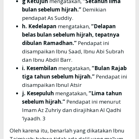
g Ketujuh
mengatakan,
“Setahun lima
bulan sebelum hijrah.”
Demikian
pendapat As Suddiy.
h. Kedelapan
mengatakan,
“Delapan
belas bulan sebelum hijrah, tepatnya
dibulan Ramadhan.”
Pendapat ini
disampaikan Ibnu Saad, Ibnu Abi Subrah
dan Ibnu Abdil Barr.
i. Kesembilan
mengatakan,
“Bulan Rajab
tiga tahun sebelum hijrah.”
Pendapat ini
disampaikan Ibnul Atsir
j. Kesepuluh
mengatakan,
“Lima tahun
sebelum hijrah.”
Pendapat ini menurut
Imam Az Zuhriy dan dirajihkan Al Qadhi
‘Iyaadh. 3
Oleh karena itu, benarlah yang dikatakan Ibnu
Taimiyah; bahwa tidak ada dalil yang ma’lum,