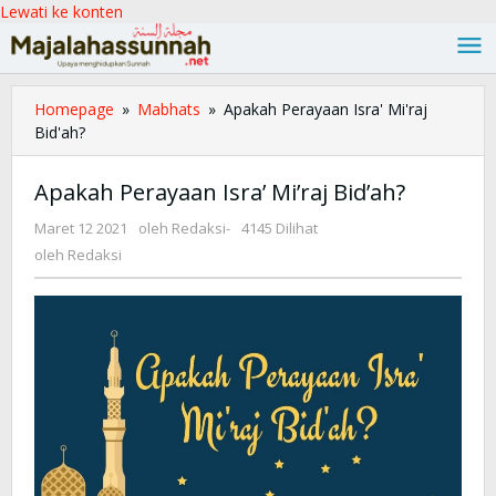
Lewati ke konten
Homepage
»
Mabhats
»
Apakah Perayaan Isra' Mi'raj
Bid'ah?
Apakah Perayaan Isra’ Mi’raj Bid’ah?
Maret 12 2021
oleh
Redaksi
-
4145 Dilihat
oleh
Redaksi