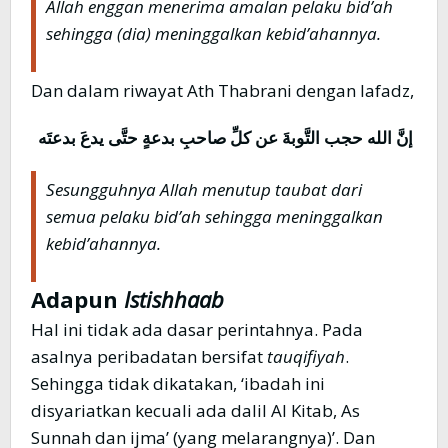
Allah enggan menerima amalan pelaku bid’ah
sehingga (dia) meninggalkan kebid’ahannya.
Dan dalam riwayat Ath Thabrani dengan lafadz,
إنَّ الله حجب التَّوبةَ عن كلِّ صاحبِ بدعةٍ حتَّى يدعَ بدعتَه
Sesungguhnya Allah menutup taubat dari
semua pelaku bid’ah sehingga meninggalkan
kebid’ahannya.
Adapun
Istishhaab
Hal ini tidak ada dasar perintahnya. Pada
asalnya peribadatan bersifat
tauqifiyah
.
Sehingga tidak dikatakan, ‘ibadah ini
disyariatkan kecuali ada dalil Al Kitab, As
Sunnah dan ijma’ (yang melarangnya)’. Dan