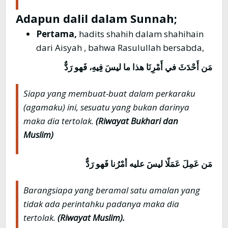
Adapun dalil dalam Sunnah;
Pertama,
hadits shahih dalam shahihain
dari Aisyah , bahwa Rasulullah bersabda,
رَدٌّ
فَهو
،
فِيهِ
ليسَ
ما
هذا
أَمْرِنَا
في
أَحْدَثَ
مَن
Siapa yang membuat-buat dalam perkaraku
(agamaku) ini, sesuatu yang bukan darinya
maka dia tertolak.
(Riwayat Bukhari dan
Muslim)
مَن
عَمِلَ
عَمَلًا
ليسَ
عليه
أمْرُنا
فَهو
رَدٌّ
Barangsiapa yang beramal satu amalan yang
tidak ada perintahku padanya maka dia
tertolak.
(Riwayat Muslim).