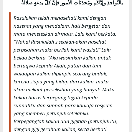
بالنَّواجذِ وإيَّاكُم ومُحدَثاتِ الأمورِ فإنَّ كلَّ بدعةٍ ضلالةٌ
Rasulullah telah menasehati kami dengan
nasehat yang mendalam, hati bergetar dan
mata meneteskan airmata. Lalu kami berkata,
“Wahai Rasulullah s seakan-akan nasehat
perpisahan,maka berilah kami wasiat!” Lalu
beliau berkata, “Aku wasiatkan kalian untuk
bertaqwa kepada Allah, patuh dan taat,
walaupun kalian dipimpin seorang budak,
karena siapa yang hidup dari kalian, maka
akan melihat perselisihan yang banyak. Maka
kalian harus berpegang teguh kepada
sunnahku dan sunnah para khulafa rosyidin
yang memberi petunjuk setelahku.
Berpeganglah kalian dan gigitlah (petunjuk itu)
dengan gigi geraham kalian, serta berhati-