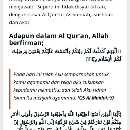
menjawab, “Seperti ini tidak disyari’atkan,
dengan dasar Al Qur’an, As Sunnah, istishhab
dan akal.
Adapun dalam Al Qur’an, Allah
berfirman;
ۗ اَلْيَوْمَ اَكْمَلْتُ لَكُمْ دِيْنَكُمْ وَاَتْمَمْتُ عَلَيْكُمْ نِعْمَتِيْ وَرَضِيْتُ
لَكُمُ الْاِسْلَامَ دِيْنًاۗ
Pada hari ini telah Aku semparnakan untuk
kamu agamamu dan telah aku cukupkan
kepadamu nikmatKu, dan telah Aku ridhai
Islam itu menjadi agamamu.
(QS Al-Maidah:3)
يٰٓاَيُّهَا الَّذِيْنَ اٰمَنُوْٓا اَطِيْعُوا اللّٰهَ وَاَطِيْعُوا الرَّسُوْلَ وَاُولِى الْاَمْرِ
مِنْكُمْۚ فَاِنْ تَنَازَعْتُمْ فِيْ شَيْءٍ فَرُدُّوْهُ اِلَى اللّٰهِ وَالرَّسُوْلِ اِنْ
كُنْتُمْ تُؤْمِنُوْنَ بِاللّٰهِ وَالْيَوْمِ الْاٰخِرِۗ ذٰلِكَ خَيْرٌ وَّاَحْسَنُ تَأْوِيْلًا ࣖ