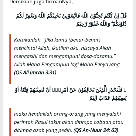
Demikian juga firmanNya,
قُلْ اِنْ كُنْتُمْ تُحِبُّوْنَ اللّٰهَ فَاتَّبِعُوْنِيْ يُحْبِبْكُمُ اللّٰهُ وَيَغْفِرْ لَكُمْ
ذُنُوْبَكُمْ ۗ وَاللّٰهُ غَفُوْرٌ رَّحِيْمٌ
Katakanlah, “Jika kamu (benar-benar)
mencintai Allah, ikutilah aku, niscaya Allah
mengasihi dan mengampuni dosa-dosamu.”
Allah Maha Pengampun lagi Maha Penyayang.
(QS Ali Imran 3:31)
ۚ فَلْيَحْذَرِ الَّذِيْنَ يُخَالِفُوْنَ عَنْ اَمْرِهٖٓ اَنْ تُصِيْبَهُمْ فِتْنَةٌ اَوْ
يُصِيْبَهُمْ عَذَابٌ اَلِيْمٌ
maka hendaklah orang-orang yang menyalahi
perintah Rasul takut akan ditimpa cobaan atau
ditimpa azab yang pedih.
(QS An-Nuur 24: 63)