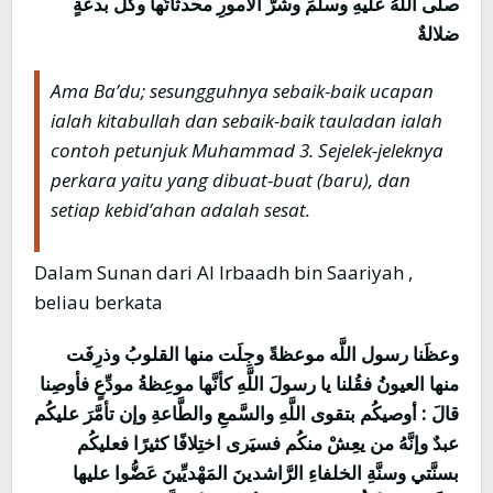
صلَّى اللهُ عليهِ وسلَّمَ وشرَّ الأمورِ محدثاتُها وكلَّ بدعةٍ
ضلالةٌ
Ama Ba’du; sesungguhnya sebaik-baik ucapan
ialah kitabullah dan sebaik-baik tauladan ialah
contoh petunjuk Muhammad 3. Sejelek-jeleknya
perkara yaitu yang dibuat-buat (baru), dan
setiap kebid’ahan adalah sesat.
Dalam Sunan dari Al Irbaadh bin Saariyah ,
beliau berkata
وعظَنا رسول اللَّه موعظةً وجِلَت منها القلوبُ وذرِفَت
منها العيونُ فقُلنا يا رسولَ اللَّهِ كأنَّها موعِظةُ مودِّعٍ فأوصِنا
قالَ : أوصيكُم بتقوى اللَّهِ والسَّمعِ والطَّاعةِ وإن تأمَّرَ عليكُم
عبدٌ وإنَّهُ من يعِشْ منكُم فسيَرى اختِلافًا كثيرًا فعليكُم
بسنَّتي وسنَّةِ الخلفاءِ الرَّاشدينَ المَهْديِّينَ عَضُّوا عليها