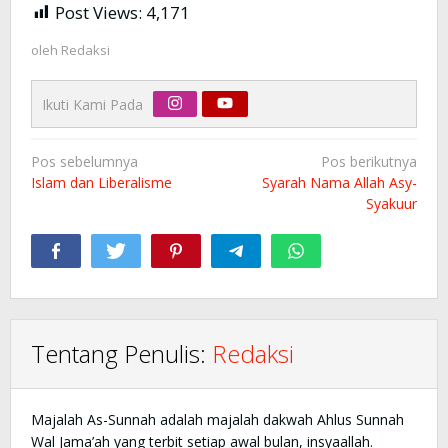
Post Views:
4,171
oleh
Redaksi
Ikuti Kami Pada
Navigasi
Pos sebelumnya
Pos berikutnya
pos
Islam dan Liberalisme
Syarah Nama Allah Asy-
Syakuur
Tentang Penulis:
Redaksi
Majalah As-Sunnah adalah majalah dakwah Ahlus Sunnah
Wal Jama’ah yang terbit setiap awal bulan, insyaallah.