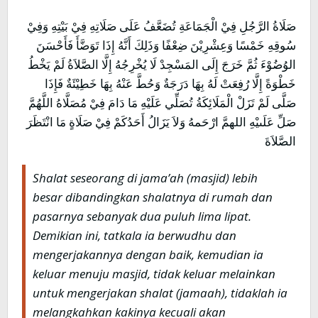
صَلَاةُ الرَّجُلِ فِيْ الْجَمَاعَةِ تُضَعَّفُ عَلَى صَلَاتِهِ فِيْ بَيْتِهِ وَفِيْ
سُوقِهِ خَمْسًا وَعِشْرِيْنَ ضِعْفًا وَذَلِكَ أَنَّهُ إِذَا تَوَضَّأَ فَأَحْسَنَ
الوُضُوْءَ ثُمَّ خَرَجَ إِلَى المَسْجِدْ لَا يُخْرِجُهُ إِلَّا الصَّلاَةُ لَمْ يَخْطُ
خَطْوَةً إِلَّا رُفِعَتْ لَهُ بِهَا دَرَجَةٌ وَحُطَّ عَنْهُ بِهَا خَطِيْئَةٌ فَإِذَا
صَلَّى لَمْ تَزَلْ الْمَلَائِكَةُ تُصَلِّي عَلَيْهِ مَا دَامَ فِيْ مُصَلَّاهُ اللَّهُمَّ
صَلِّ عَلَىيْهِ اللهمَّ ارْحَمهُ وَلاَ يَزَالُ أَحَدُكَمْ فِيْ صَلَاةٍ مَا انْتَظَرَ
الصَّلاَةَ
Shalat seseorang di jama’ah (masjid) lebih
besar dibandingkan shalatnya di rumah dan
pasarnya sebanyak dua puluh lima lipat.
Demikian ini, tatkala ia berwudhu dan
mengerjakannya dengan baik, kemudian ia
keluar menuju masjid, tidak keluar melainkan
untuk mengerjakan shalat (jamaah), tidaklah ia
melangkahkan kakinya kecuali akan