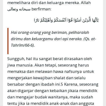
memelihara diri dan keluarga mereka. Allah
سبحانه وتعالى berfirman:
يٰٓاَيُّهَا الَّذِيْنَ اٰمَنُوْا قُوْٓا اَنْفُسَكُمْ وَاَهْلِيْكُمْ نَارًا
Hai orang-orang yang beriman, peliharalah
dirimu dan keluargamu dari api neraka. (Qs. at-
Tahrîm/66-6).
Sungguh, hal itu sangat berat dirasakan oleh
jiwa manusia. Akan tetapi, seseorang harus
memaksa dan melawan hawa nafsunya untuk
mengerjakan kewajiban shalat dan selalu
bersabar dengan ibadah ini.5 Karena, seseorang
akan diganjar dengan kebaikan jikaia mendidik
dan mengajar budak wanitanya, maka sudah
tentu jika ia mendidik anak-anak dan anggota