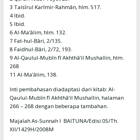
3 Taisîrul Karîmir-Rahmân, hlm. 517.
4 Ibid.
5 Ibid.
6 Al-Ma’âlim, hlm. 132.
7 Fat-hul-Bâri, 2/135.
8 Faidhul-Bâri, 2/72, 193.
9 Al-Qaulul-Mubîn fî Akhthâ‘il Mushallin, hlm.
268
11 Al-Ma’âlim, 138.
Inti pembahasan diadaptasi dari kitab: Al-
Qaulul-Mubîn fî Akhthâ‘il Mushallin, halaman
266 – 268 dengan beberapa tambahan.
Majalah As-Sunnah l BAITUNA/Edisi 05/Th.
XII/1429H/2008M