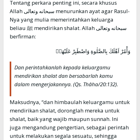
Tentang perkara penting ini, secara khusus
Allah سبحانه وتعالى menurunkan ayat agar Rasul-
Nya yang mulia memerintahkan keluarga
beliau ﷺ mendirikan shalat. Allah سبحانه وتعالى
berfirman:
وَأْمُرْ اَهْلَكَ بِالصَّلٰوةِ وَاصْطَبِرْ عَلَيْهَاۗ
Dan perintahkanlah kepada keluargamu
mendirikan shalat dan bersabarlah kamu
dalam mengerjakannya. (Qs. Thâha/20:132).
Maksudnya, “dan himbaulah keluargamu untuk
mendirikan shalat, doronglah mereka untuk
shalat, baik yang wajib maupun sunnah. Ini
juga mengandung pengertian, sebagai perintah
untuk melakukan segala sesuatu, sehingga