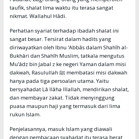
taufik, shalat lima waktu itu terasa sangat
nikmat. Wallahul Hâdi.
Perhatian syariat terhadap ibadah shalat ini
sangat besar. Tersirat dalam hadits yang
diriwayatkan oleh Ibnu ‘Abbâs dalam Shahîh al-
Bukhâri dan Shahîh Muslim, tatkala mengutus
Mu’âdz bin Jabal z ke negeri Yaman dalam misi
dakwah, Rasulullah ﷺ membatasi misi dakwah
hanya pada tiga persoalan utama. Yaitu
bersyahadat Lâ Ilâha Illallah, mendirikan shalat,
dan membayar zakat. Tidak menyinggung
puasa maupun haji yang termasuk dari lima
rukun Islam.
Penjelasannya, masuk Islam yang diawali
dengan pembacaan syahadat itu terasa berat