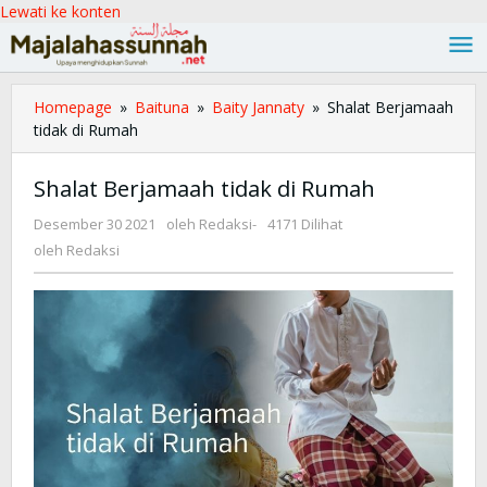
Lewati ke konten
Homepage
»
Baituna
»
Baity Jannaty
»
Shalat Berjamaah
tidak di Rumah
Shalat Berjamaah tidak di Rumah
Desember 30 2021
oleh
Redaksi
-
4171 Dilihat
oleh
Redaksi