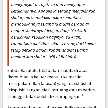
mengangkat derajatnya dan menghapus
kesalahannya. Apabila ia sedang menjalankan
shalat, maka malaikat akan senantiasa
mendoakannya selama ia masih berada di
tempat shalatnya (dengan doa): ‘Ya Allah,
berikanlah kebaikan baginya. Ya Allah,
rahmatilah dia’. Dan salah seorang dari kalian
tetap berada dalam kondisi shalat selama
menantikan shalat”. (HR al-Bukhâri).
Sabda Rasulullah ﷺ dalam hadits di atas
“kemudian ia keluar menuju ke masjid”
merupakan ‘illah (alasan) yang manshûshah
(eksplisit, sangat jelas) tertuang dalam hadits,
9
sehingga tidak boleh dikesampingkan.
Adapun dalam masalah mendidik dan melatih