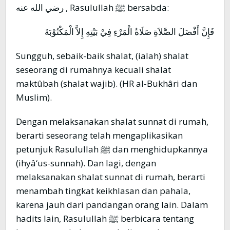
رضي الله عنه , Rasulullah ﷺ bersabda:
فَإِنَّ أَفْضَلَ الصَّلاَةِ صَلَاةُ الْمَرْءِ فِيْ بَيْتِهِ إِلاَّ الْمَكْتُوْبَةَ
Sungguh, sebaik-baik shalat, (ialah) shalat
seseorang di rumahnya kecuali shalat
maktûbah (shalat wajib). (HR al-Bukhâri dan
Muslim).
Dengan melaksanakan shalat sunnat di rumah,
berarti seseorang telah mengaplikasikan
petunjuk Rasulullah ﷺ dan menghidupkannya
(ihyâ‘us-sunnah). Dan lagi, dengan
melaksanakan shalat sunnat di rumah, berarti
menambah tingkat keikhlasan dan pahala,
karena jauh dari pandangan orang lain. Dalam
hadits lain, Rasulullah ﷺ berbicara tentang